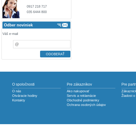
0917 218 717
035 6444 800
Odber noviniek
Váš e-mail
O spoločnosti
Pre zákazníkov
Pre part
O nás
Ako nakupovať
Zákaznick
Otváracie hodiny
Servis a reklamácie
Žiadost o
Kontakty
Obchodné podmienky
Ochrana osobných údajov