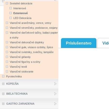
Svetelné dekorácie
Interierové
Exterierové
LED Dekorácia
Vianočné aranžmány, vence, vetvy
Vianočné stromčeky, podstavce, stojany
Vianočné darčekové tašky, baliaci papier
a stuhy
Príslušenstvo
Vid
Vianočné dekoračné doplnky
Vianočné gule, visiace ozdoby, špice
Vianočné svietniky, sviečky, lampáše
Vianočné girlandy
Vianočné figuríny a scény
Vianočný textil
Vianočné stolovanie
Pyrotechnika
KÚPEĽŇA
BIELA TECHNIKA
GASTRO ZARIADENIA