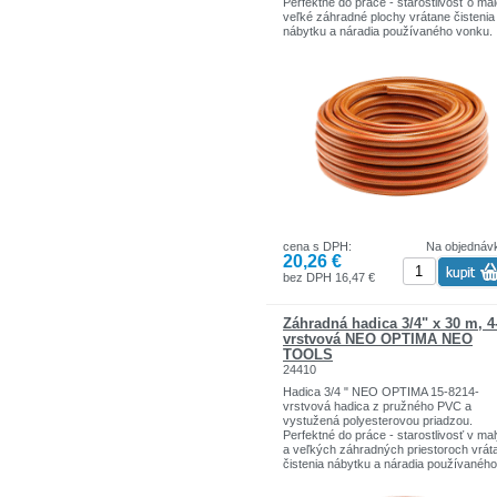
Perfektné do práce - starostlivosť o mal
veľké záhradné plochy vrátane čistenia
nábytku a náradia používaného vonku.
Odolný voči usadzovaniu rias a UV žiar
čo predlžuje jeho životnosť. Pracovný tl
bar. Deštrukčný tlak 20 bar. Teplotný r
-10 ° C až + 50 ° C, výkon 100W
cena s DPH:
Na objednáv
20,26 €
bez DPH 16,47 €
Záhradná hadica 3/4" x 30 m, 4
vrstvová NEO OPTIMA NEO
TOOLS
24410
Hadica 3/4 " NEO OPTIMA 15-8214-
vrstvová hadica z pružného PVC a
vystužená polyesterovou priadzou.
Perfektné do práce - starostlivosť v ma
a veľkých záhradných priestoroch vrát
čistenia nábytku a náradia používaného
vonku, bez ohľadu na ročné obdobie.
Odolný voči usadzovaniu rias a UV lúč