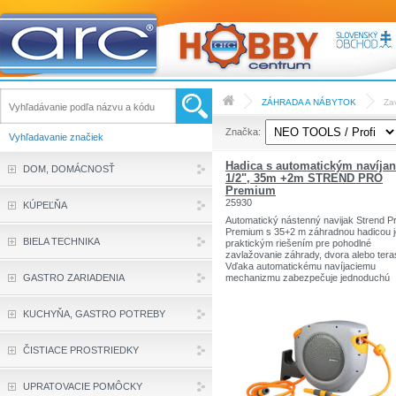
ZÁHRADA A NÁBYTOK
Za
Značka:
Vyhľadavanie značiek
Hadica s automatickým navíja
DOM, DOMÁCNOSŤ
1/2", 35m +2m STREND PRO
Premium
25930
KÚPEĽŇA
Automatický nástenný navijak Strend P
Premium s 35+2 m záhradnou hadicou j
BIELA TECHNIKA
praktickým riešením pre pohodlné
zavlažovanie záhrady, dvora alebo tera
Vďaka automatickému navíjaciemu
GASTRO ZARIADENIA
mechanizmu zabezpečuje jednoduchú
manipuláciu a zabraňuje zamotaniu hadi
Robustná konštrukcia a kvalitné materi
zaručujú dlhú životnosť a odolnosť voči
KUCHYŇA, GASTRO POTREBY
poveternostným podmienkam. Možnosť
upevnenia na stenu šetrí priestor a
umožňuje jednoduché skladovanie. Had
ČISTIACE PROSTRIEDKY
s dĺžkou 35 metrov poskytuje dostatoč
dosah pre väčšinu záhradných potrieb,
pričom dodatočné 2 metre uľahčujú
UPRATOVACIE POMÔCKY
pripojenie k vodovodnému zdroju. Ideál