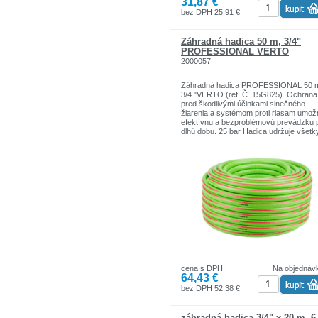
31,87 €
bez DPH 25,91 €
Záhradná hadica 50 m, 3/4"
PROFESSIONAL VERTO
2000057
Záhradná hadica PROFESSIONAL 50 
3/4 "VERTO (ref. Č. 15G825). Ochrana
pred škodlivými účinkami slnečného
žiarenia a systémom proti riasam umož
efektívnu a bezproblémovú prevádzku 
dlhú dobu. 25 bar Hadica udržuje všetk
prevádzkové parametre v teplotnom
rozmedzí od -10 do + 45 ° C.
Značka VERTO je široký sortiment
záhradných, dielenských a domácich
potrieb.
Ručné a elektrické náradie sú ideálne p
stredné zaťaženie.
cena s DPH:
Na objednáv
64,43 €
bez DPH 52,38 €
záhradná hadica 3/4" x 20 m, 6