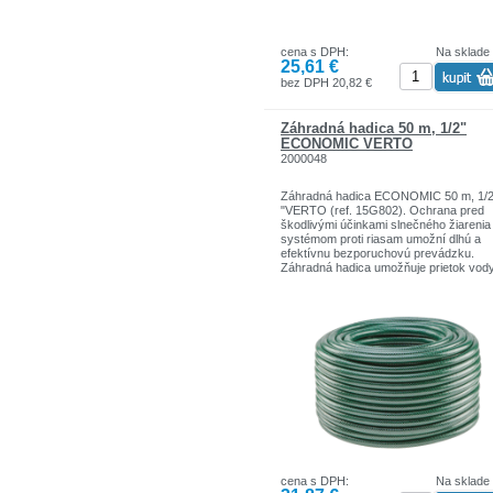
cena s DPH:
Na sklade
25,61 €
bez DPH 20,82 €
Záhradná hadica 50 m, 1/2"
ECONOMIC VERTO
2000048
Záhradná hadica ECONOMIC 50 m, 1/
"VERTO (ref. 15G802). Ochrana pred
škodlivými účinkami slnečného žiarenia
systémom proti riasam umožní dlhú a
efektívnu bezporuchovú prevádzku.
Záhradná hadica umožňuje prietok vod
pod tlakom do 20 bar Hadica udržuje v
prevádzkové parametre v teplotnom
rozmedzí od - 5 do + 30 ° C.
Značka VERTO je široký sortiment
záhradných, dielenských a domácich
potrieb.
Ručné a elektrické náradie sú ideálne p
stredné zaťaženie.
cena s DPH:
Na sklade