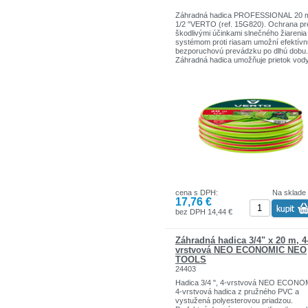
Záhradná hadica PROFESSIONAL 20 
1/2 "VERTO (ref. 15G820). Ochrana pr
škodlivými účinkami slnečného žiarenia
systémom proti riasam umožní efektívn
bezporuchovú prevádzku po dlhú dobu.
Záhradná hadica umožňuje prietok vod
pod tlakom do 25 bar Hadica udržuje v
prevádzkové parametre v teplotnom
rozmedzí od -10 do + 45 ° C.
Značka VERTO je široký sortiment
záhradných, dielenských a domácich
potrieb.
Ručné a elektrické náradie sú ideálne p
stredné zaťaženie.
cena s DPH:
Na sklade
17,76 €
bez DPH 14,44 €
Záhradná hadica 3/4" x 20 m, 4
vrstvová NEO ECONOMIC NEO
TOOLS
24403
Hadica 3/4 ", 4-vrstvová NEO ECONO
4-vrstvová hadica z pružného PVC a
vystužená polyesterovou priadzou.