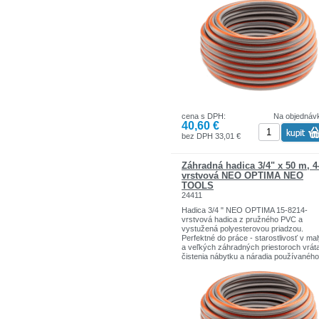
vhodný pre kontakt s potravinami vďak
vrstve Food Safe. Pracovný tlak 8 bar.
Deštrukčný tlak 25 bar. Teplotný rozsa
° C až + 60 ° C
cena s DPH:
Na objednáv
40,60 €
bez DPH 33,01 €
Záhradná hadica 3/4" x 50 m, 4
vrstvová NEO OPTIMA NEO
TOOLS
24411
Hadica 3/4 " NEO OPTIMA 15-8214-
vrstvová hadica z pružného PVC a
vystužená polyesterovou priadzou.
Perfektné do práce - starostlivosť v ma
a veľkých záhradných priestoroch vrát
čistenia nábytku a náradia používaného
vonku, bez ohľadu na ročné obdobie.
Odolný voči usadzovaniu rias a UV lúč
vhodný pre kontakt s potravinami vďak
vrstve Food Safe. Pracovný tlak 8 bar.
Deštrukčný tlak 25 bar. Teplotný rozsa
° C až + 60 ° C