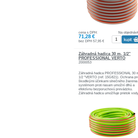
cena s DPH:
Na objednáv
71,28 €
bez DPH 57,95 €
Záhradná hadica 30 m, 1/2"
PROFESSIONAL VERTO
2000053
Záhradná hadica PROFESSIONAL 30 
1/2 "VERTO (ref. 15G821). Ochrana pr
škodlivými účinkami slnečného žiarenia
systémom proti riasam umožní dlhú a
efektívnu bezporuchovú prevádzku.
Záhradná hadica umožňuje prietok vod
pod tlakom do 25 bar Hadica udržuje v
prevádzkové parametre v teplotnom
rozmedzí od -10 do + 45 ° C.
Značka VERTO je široký sortiment
záhradných, dielenských a domácich
potrieb.
Ručné a elektrické náradie sú ideálne p
stredné zaťaženie.