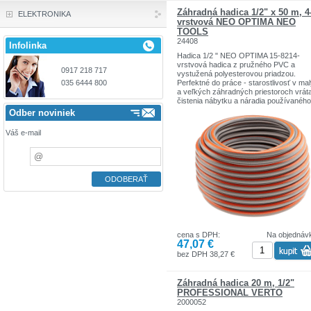
Záhradná hadica 1/2" x 50 m, 4
ELEKTRONIKA
vrstvová NEO OPTIMA NEO
TOOLS
24408
Infolinka
Hadica 1/2 " NEO OPTIMA 15-8214-
vrstvová hadica z pružného PVC a
0917 218 717
vystužená polyesterovou priadzou.
Perfektné do práce - starostlivosť v ma
035 6444 800
a veľkých záhradných priestoroch vrát
čistenia nábytku a náradia používaného
vonku, bez ohľadu na ročné obdobie.
Odber noviniek
Odolný voči usadzovaniu rias a UV lúč
vhodný pre kontakt s potravinami vďak
Váš e-mail
vrstve Food Safe. Pracovný tlak 8 bar.
Deštrukčný tlak 25 bar. Teplotný rozsa
° C až + 60 ° C
cena s DPH:
Na objednáv
47,07 €
bez DPH 38,27 €
Záhradná hadica 20 m, 1/2"
PROFESSIONAL VERTO
2000052