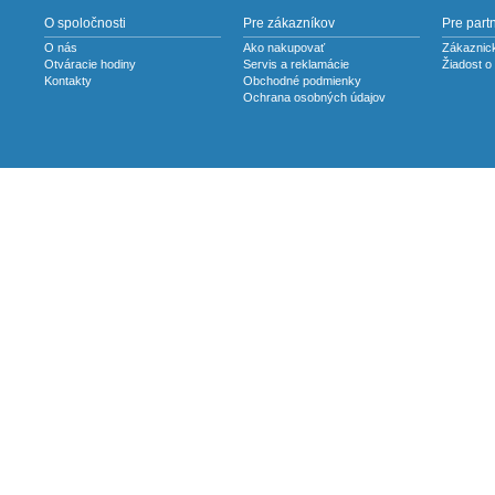
O spoločnosti
Pre zákazníkov
Pre part
O nás
Ako nakupovať
Zákaznick
Otváracie hodiny
Servis a reklamácie
Žiadost o
Kontakty
Obchodné podmienky
Ochrana osobných údajov