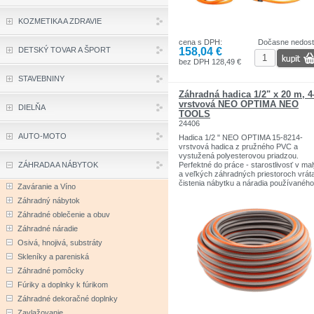
riešenie pre efektívne a komfortné
zavlažovanie.
KOZMETIKA A ZDRAVIE
cena s DPH:
Dočasne nedos
158,04 €
DETSKÝ TOVAR A ŠPORT
bez DPH 128,49 €
STAVEBNINY
Záhradná hadica 1/2" x 20 m, 4
vrstvová NEO OPTIMA NEO
DIELŇA
TOOLS
24406
AUTO-MOTO
Hadica 1/2 " NEO OPTIMA 15-8214-
vrstvová hadica z pružného PVC a
vystužená polyesterovou priadzou.
ZÁHRADA A NÁBYTOK
Perfektné do práce - starostlivosť v ma
a veľkých záhradných priestoroch vrát
čistenia nábytku a náradia používaného
Zaváranie a Víno
vonku, bez ohľadu na ročné obdobie.
Záhradný nábytok
Odolný voči usadzovaniu rias a UV lúč
vhodný pre kontakt s potravinami vďak
Záhradné oblečenie a obuv
vrstve Food Safe. Pracovný tlak 8 bar.
Záhradné náradie
Deštrukčný tlak 25 bar. Teplotný rozsa
° C až + 60 ° C
Osivá, hnojivá, substráty
Skleníky a pareniská
Záhradné pomôcky
Fúriky a doplnky k fúrikom
Záhradné dekoračné doplnky
Zavlažovanie