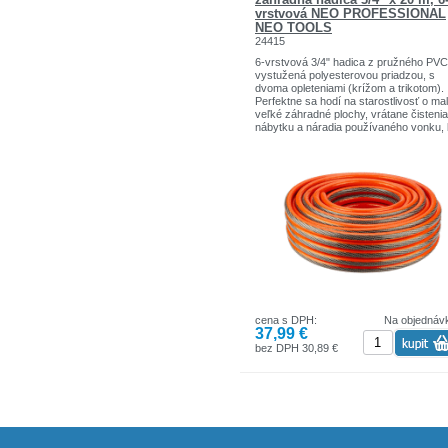
vrstvová NEO PROFESSIONAL
NEO TOOLS
24415
6-vrstvová 3/4" hadica z pružného PVC
vystužená polyesterovou priadzou, s
dvoma opleteniami (krížom a trikotom).
Perfektne sa hodí na starostlivosť o ma
veľké záhradné plochy, vrátane čistenia
nábytku a náradia používaného vonku,
ohľadu na ročné obdobie. Odolný voči
usadzovaniu rias a UV lúčom a vhodný
kontakt s potravinami vďaka vrstve Fo
Safe. Pohodlné použitie vďaka systému
proti prekrúteniu. Trhací tlak 30 bar.
cena s DPH:
Na objednáv
37,99 €
bez DPH 30,89 €