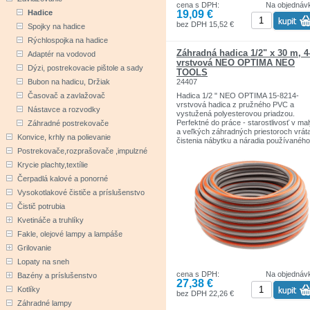
cena s DPH:
Na objednáv
19,09 €
Hadice
bez DPH 15,52 €
Spojky na hadice
Rýchlospojka na hadice
Záhradná hadica 1/2" x 30 m, 4
Adaptér na vodovod
vrstvová NEO OPTIMA NEO
Dýzi, postrekovacie pištole a sady
TOOLS
24407
Bubon na hadicu, Držiak
Hadica 1/2 " NEO OPTIMA 15-8214-
Časovač a zavlažovač
vrstvová hadica z pružného PVC a
Nástavce a rozvodky
vystužená polyesterovou priadzou.
Perfektné do práce - starostlivosť v ma
Záhradné postrekovače
a veľkých záhradných priestoroch vrát
Konvice, krhly na polievanie
čistenia nábytku a náradia používaného
vonku, bez ohľadu na ročné obdobie.
Postrekovače,rozprašovače ,impulzné
Odolný voči usadzovaniu rias a UV lúč
Krycie plachty,textílie
vhodný pre kontakt s potravinami vďak
vrstve Food Safe. Pracovný tlak 8 bar.
Čerpadlá kalové a ponorné
Deštrukčný tlak 25 bar. Teplotný rozsa
Vysokotlakové čističe a príslušenstvo
° C až + 60 ° C
Čistič potrubia
Kvetináče a truhlíky
Fakle, olejové lampy a lampáše
Grilovanie
Lopaty na sneh
cena s DPH:
Na objednáv
Bazény a príslušenstvo
27,38 €
Kotlíky
bez DPH 22,26 €
Záhradné lampy