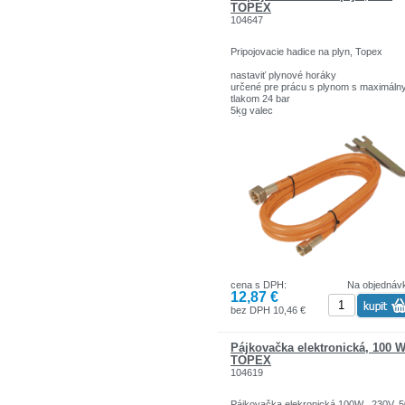
sú pevnej kvality.
TOPEX
Značka TOPEX je jednou z najznámejš
104647
značiek ručného náradia v Poľsku.
Pripojovacie hadice na plyn, Topex
nastaviť plynové horáky
určené pre prácu s plynom s maximál
tlakom 24 bar
5kg valec
Dĺžka: 2m
Sortiment značiek TOPEX zahŕňa nárad
doplnky pre domácnosť a garáže. Výro
sú pevnej kvality.
Značka TOPEX je jednou z najznámejš
značiek ručného náradia v Poľsku.
cena s DPH:
Na objednáv
12,87 €
bez DPH 10,46 €
Pájkovačka elektronická, 100 
TOPEX
104619
Pájkovačka elekronická 100W , 230V, 