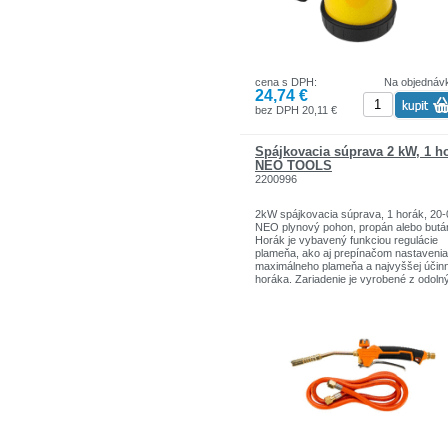
Výkon: do 2 kW
Pracovná teplota: 1350°C
‌Materiál:
cena s DPH:
Na objednáv
telo vyrobené z kvalitného plastu
24,74 €
mosadzná tryska
bez DPH 20,11 €
Spájkovacia súprava 2 kW, 1 h
NEO TOOLS
2200996
2kW spájkovacia súprava, 1 horák, 20-
NEO plynový pohon, propán alebo butá
Horák je vybavený funkciou regulácie
plameňa, ako aj prepínačom nastavenia
maximálneho plameňa a najvyššej účinn
horáka. Zariadenie je vyrobené z odoln
materiálov, odolných voči poškodeniu.
Má pohodlné, ergonomické rukoväte pr
zvýšenie pohodlia pri práci. Sada obsah
kľúče na horáky na montáž trysky.
Vlastnosti produktu: ‌ ‌
1 horák
Flexibilná hadica na pripojenie plynovej 