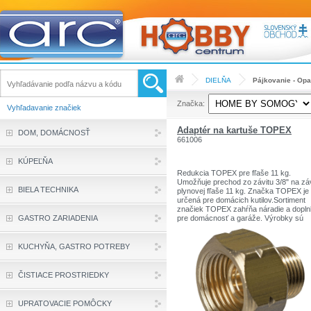
DIELŇA
Pájkovanie - Opa
Značka:
Vyhľadavanie značiek
Adaptér na kartuše TOPEX
DOM, DOMÁCNOSŤ
661006
KÚPEĽŇA
Redukcia TOPEX pre fľaše 11 kg.
Umožňuje prechod zo závitu 3/8" na záv
BIELA TECHNIKA
plynovej fľaše 11 kg. Značka TOPEX je
určená pre domácich kutilov.Sortiment
značiek TOPEX zahŕňa náradie a dopl
GASTRO ZARIADENIA
pre domácnosť a garáže. Výrobky sú
pevnej kvality.
Značka TOPEX je jednou z najznámejš
značiek ručného náradia v Poľsku.
KUCHYŇA, GASTRO POTREBY
ČISTIACE PROSTRIEDKY
UPRATOVACIE POMÔCKY