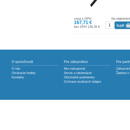
cena s DPH:
Na objednáv
167,71 €
bez DPH 136,35 €
O spoločnosti
Pre zákazníkov
Pre part
O nás
Ako nakupovať
Zákaznick
Otváracie hodiny
Servis a reklamácie
Žiadost o
Kontakty
Obchodné podmienky
Ochrana osobných údajov