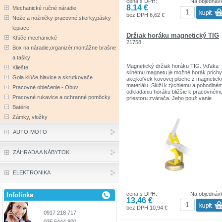
cena s DPH:
Na objednáv
8,14 €
Mechanické ručné náradie
bez DPH 6,62 €
Nože a nožničky pracovné,stierky,pásky
lepiace
Držiak horáku magnetický TIG
Kľúče mechanické
21758
Box na náradie,organizér,montážne brašne
a tašky
Magnetický držiak horáku TIG. Vďaka
Kliešte
silnému magnetu je možné horák prichyt
Gola klúče,hlavice a skrutkovače
akejkoľvek kovovej ploche z magnetic
materiálu. Slúži k rýchlemu a pohodlné
Pracovné oblečenie - Obuv
odkladaniu horáku bližšie k pracovném
Pracovné rukavice a ochranné pomôcky
priestoru zvárača. Jeho používanie
uľahčuje a zrýchľuje. Ďalej znižuje rizik
Batérie
poškodenia horáku. Doporučujeme ako
Zámky, vložky
vhodnú pracovnú pomôcku.
AUTO-MOTO
ZÁHRADA A NÁBYTOK
ELEKTRONIKA
cena s DPH:
Na objednáv
Infolinka
13,46 €
bez DPH 10,94 €
0917 218 717
035 6444 800