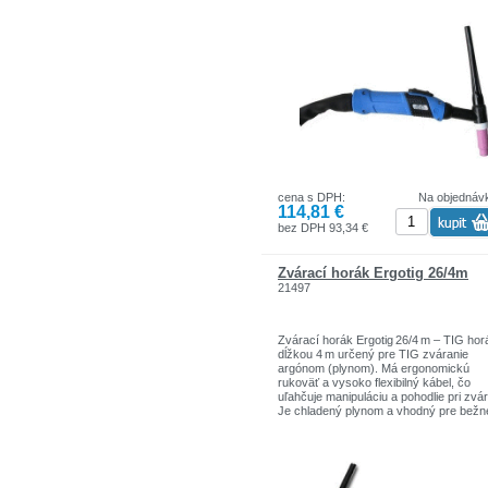
5.
Zvárací horák SR-P 17 sa vyznačuje
predovšetkýmnasledovnými vlastnosťam
ergonomicky tvarovaná rukoväť s
vypínačom, volitelné taktiež dodanie s
potenciometrom- káblové vedenie s vol
otočnou ochranou proti zlomeniu- vyso
flexibilný mono káblová verzia- tienený
ovládací vodič
Hadica je dodávaná s koženným poťa
cena s DPH:
Na objednáv
pre dlkšiu životnosť a pre ľahkú manipo
114,81 €
pri zváraní.Možnosť pripojiť na akýkoľv
typ konektoru váračky (prosím v pozn
bez DPH 93,34 €
uvedte TYP ZVÁRAČKY)
Zvárací horák Ergotig 26/4m
21497
Zvárací horák Ergotig 26/4 m – TIG hor
dĺžkou 4 m určený pre TIG zváranie
argónom (plynom). Má ergonomickú
rukoväť a vysoko flexibilný kábel, čo
uľahčuje manipuláciu a pohodlie pri zvár
Je chladený plynom a vhodný pre bežn
TIG aplikácie s netaviacou wolframovo
elektródou.