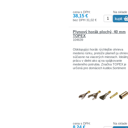
cena s DPH:
Na sklade
38,15 €
bez DPH 31,02 €
Plynový horák plochý, 40 mm
TOPEX
104639
Obklopujúci horák rýchlejšie ohrieva
medenú rúrku, pretože plameň ju ohrie
súčasne na viacerých miestach. Ideáln
prácu v dielni ako aj na spájkovanie
medeného potrubia. Značka TOPEX je
určená pre domácich kutilov.Sortiment
značiek TOPEX zahŕňa náradie a dopl
pre domácnosť a garáže. Výrobky sú
pevnej kvality.
Značka TOPEX je jednou z najznámejš
značiek ručného náradia v Poľsku.
cena s DPH:
Na sklade
8,24 €