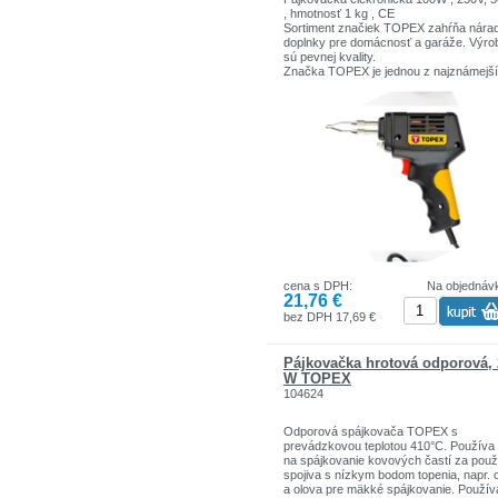
, hmotnosť 1 kg , CE
Sortiment značiek TOPEX zahŕňa nárad
doplnky pre domácnosť a garáže. Výro
sú pevnej kvality.
Značka TOPEX je jednou z najznámejš
značiek ručného náradia v Poľsku.
cena s DPH:
Na objednáv
21,76 €
bez DPH 17,69 €
Pájkovačka hrotová odporová,
W TOPEX
104624
Odporová spájkovača TOPEX s
prevádzkovou teplotou 410°C. Používa
na spájkovanie kovových častí za použi
spojiva s nízkym bodom topenia, napr. 
a olova pre mäkké spájkovanie. Použív