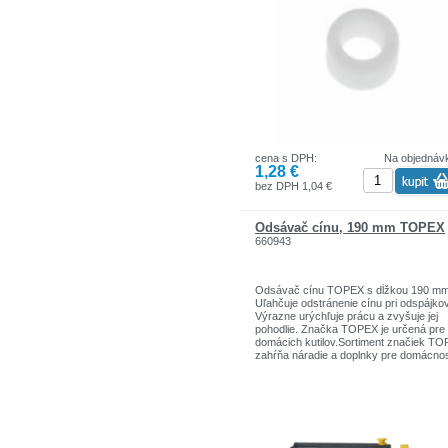
cena s DPH:
Na objednáv
1,28 €
bez DPH 1,04 €
Odsávač cínu, 190 mm TOPEX
660943
Odsávač cínu TOPEX s dĺžkou 190 mm
Uľahčuje odstránenie cínu pri odspájko
Výrazne urýchľuje prácu a zvyšuje jej
pohodlie. Značka TOPEX je určená pre
domácich kutilov.Sortiment značiek T
zahŕňa náradie a doplnky pre domácno
garáže. Výrobky sú pevnej kvality.
Značka TOPEX je jednou z najznámejš
značiek ručného náradia v Poľsku.