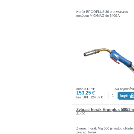
Horák ERGOPLUS 36 pre zváranie
metódou MIG/MAG do 3400 A.
cena s DPH:
Na objednáv
153,25 €
bez DPH 124,59 €
Zvárací horák Ergoplus 500/3m
21400
Zvárací horák Mig 500 je vodou chlade
zvárací horák.