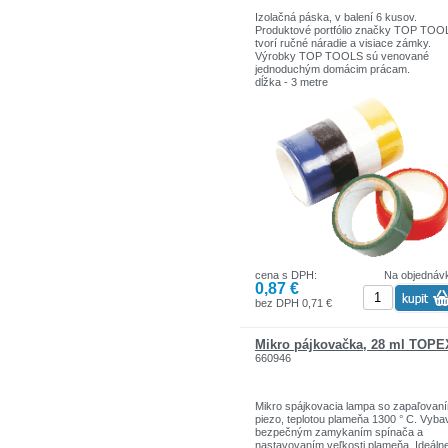
Izolačná páska, v balení 6 kusov.
Produktové portfólio značky TOP TOO
tvorí ručné náradie a visiace zámky.
Výrobky TOP TOOLS sú venované
jednoduchým domácim prácam.
dĺžka - 3 metre
šírka - 19 mm
cena s DPH:
Na objednáv
0,87 €
bez DPH 0,71 €
Mikro pájkovačka, 28 ml TOPE
660946
Mikro spájkovacia lampa so zapaľovan
piezo, teplotou plameňa 1300 ° C. Vyb
bezpečným zamykaním spínača a
nastavovaním veľkosti plameňa. Ideáln