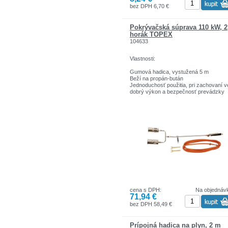
bez DPH 6,70 €
Pokrývačská súprava 110 kW, 2
horák TOPEX
104633
Vlastnosti:
Gumová hadica, vystužená 5 m
Beží na propán-bután
Jednoduchosť použitia, pri zachovaní v
dobrý výkon a bezpečnosť prevádzky
Zaobchádzajte s nastaviteľným plame
Je možné nahradiť trysiek
Navrhnuté pre pokrývačské práce
Dĺžka vedenia plynu, prívodné rúrky 1 
Špecifikácie:
Maximálna teplota plameňa 1850
Spotreba plynu 7800 g / hWydajnośc za
na 110 kW
Zahŕňa:
cena s DPH:
Na objednáv
Dve trysky 60 mm
71,94 €
had
horák
bez DPH 58,49 €
Sortiment značiek TOPEX zahŕňa nárad
doplnky pre domácnosť a garáže. Výro
Prípojná hadica na plyn, 2 m