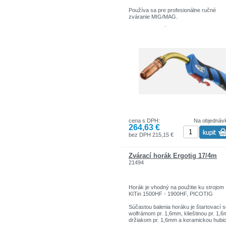
Používa sa pre profesionálne ručné
zváranie MIG/MAG.
Dodáva sa v dĺžkach: 3-4-5 m.
Pripojenie zváracieho horáka EURO
KONEKTOR.
POPIS HODNOTA
Chladenie vzduch
Zaťažovateľ CO2 60 % 500A
Zaťažovateľ MIX 60 % 450 A
Hmotnosť - 1 M 1,25 kg
cena s DPH:
Na objednáv
264,63 €
bez DPH 215,15 €
Zvárací horák Ergotig 17/4m
21494
Horák je vhodný na použitie ku strojom
KITin 1500HF - 1900HF, PICOTIG
Súčastou balenia horáku je štartovací s
wolfrámom pr. 1,6mm, klieštinou pr. 1,
držiakom pr. 1,6mm a keramickou hubi