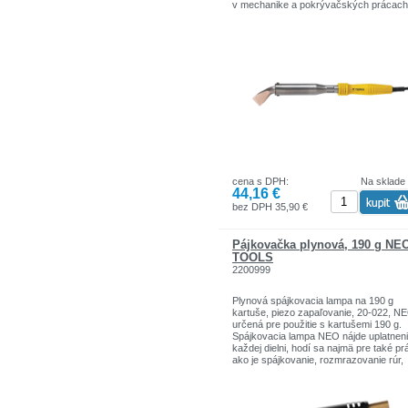
v mechanike a pokrývačských prácach
Používa sa hlavne na spájkovanie plec
tiež aj ako nástroj na označovanie výr
alebo rezanie vinylových materiálov. Sú
európskymi bezpečnostnými normami
dokladá certifikát CE. Značka TOPEX j
určená pre domácich kutilov.
Sortiment značiek TOPEX zahŕňa nárad
doplnky pre domácnosť a garáže. Výro
sú pevnej kvality.
Značka TOPEX je jednou z najznámejš
značiek ručného náradia v Poľsku.
cena s DPH:
Na sklade
44,16 €
bez DPH 35,90 €
Pájkovačka plynová, 190 g NE
TOOLS
2200999
Plynová spájkovacia lampa na 190 g
kartuše, piezo zapaľovanie, 20-022, NE
určená pre použitie s kartušemi 190 g.
Spájkovacia lampa NEO nájde uplatneni
každej dielni, hodí sa najmä pre také pr
ako je spájkovanie, rozmrazovanie rúr,
tvarovanie materiálov, vykonávanie rô
činností vyžadujúcich vysokú teplotu a
presnosť. Možnosť nastavenia umožňu
nastavenie plameňa podľa vašich potrie