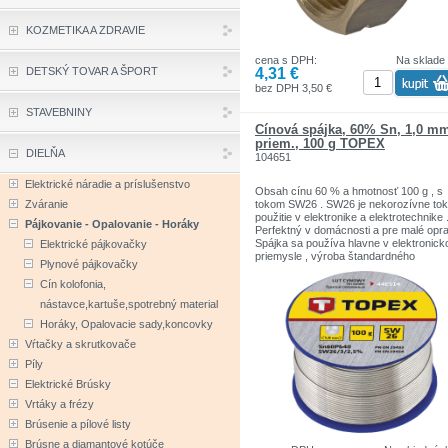
KOZMETIKA A ZDRAVIE
cena s DPH:
Na sklade
4,31 €
DETSKÝ TOVAR A ŠPORT
bez DPH 3,50 €
STAVEBNINY
Cínová spájka, 60% Sn, 1,0 m
priem., 100 g TOPEX
DIELŇA
104651
Elektrické náradie a príslušenstvo
Obsah cínu 60 % a hmotnosť 100 g , s
Zváranie
tokom SW26 . SW26 je nekorozívne tok
použitie v elektronike a elektrotechnike 
Pájkovanie - Opalovanie - Horáky
Perfektný v domácnosti a pre malé opra
Spájka sa používa hlavne v elektronic
Elektrické pájkovačky
priemysle , výroba štandardného
Plynové pájkovačky
vybavenia.Sortiment značiek TOPEX
zahŕňa náradie a doplnky pre domácno
Cín kolofonia,
garáže. Výrobky sú pevnej kvality.
nástavce,kartuše,spotrebný material
Značka TOPEX je jednou z najznámejš
značiek ručného náradia v Poľsku.
Horáky, Opalovacie sady,koncovky
Vŕtačky a skrutkovače
Píly
Elektrické Brúsky
Vrtáky a frézy
Brúsenie a pílové listy
Brúsne a diamantové kotúče