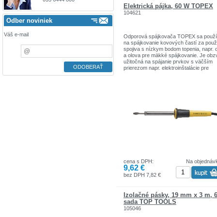
Elektrická pájka, 60 W TOPEX
104621
Odber noviniek
Váš e-mail
Odporová spájkovača TOPEX sa použ
na spájkovanie kovových častí za použi
spojiva s nízkym bodom topenia, napr. 
a olova pre mäkké spájkovanie. Je obz
užitočná na spájanie prvkov s väčším
prierezom napr. elektroinštalácie pre
automobily, domáce elektrické inštaláci
nízkeho napätia a na inú prácu vyžaduj
zvýšenú teplotu ohrevu. Súlad s
európskymi bezpečnostnými normami
dokladá certifikát CE. Sortiment značiek
TOPEX zahŕňa náradie a doplnky pre
domácnosť a garáže. Výrobky sú pevne
kvality.
Značka TOPEX je jednou z najznámejš
značiek ručného náradia v Poľsku.
cena s DPH:
Na objednáv
9,62 €
bez DPH 7,82 €
Izolačné pásky, 19 mm x 3 m, 6
sada TOP TOOLS
105046