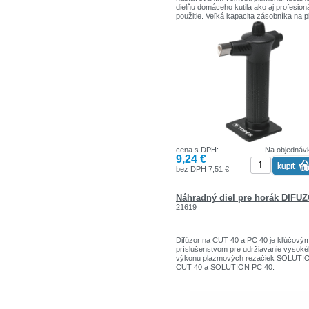
dielňu domáceho kutila ako aj profesion
použitie. Veľká kapacita zásobníka na p
28 ml. Ergonomický tvar zvyšuje pohodl
práce. Značka TOPEX je určená pre
domácich kutilov.Sortiment značiek T
zahŕňa náradie a doplnky pre domácno
garáže. Výrobky sú pevnej kvality.
Značka TOPEX je jednou z najznámejš
značiek ručného náradia v Poľsku.
cena s DPH:
Na objednáv
9,24 €
bez DPH 7,51 €
Náhradný diel pre horák DIFÚ
21619
Difúzor na CUT 40 a PC 40 je kľúčový
príslušenstvom pre udržiavanie vysok
výkonu plazmových rezačiek SOLUTI
CUT 40 a SOLUTION PC 40.