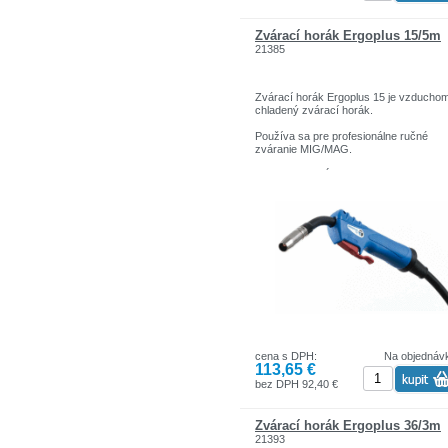
Zvárací horák Ergoplus 15/5m
21385
Zvárací horák Ergoplus 15 je vzducho
chladený zvárací horák.
Používa sa pre profesionálne ručné
zváranie MIG/MAG.
Dodáva sa v dĺžkach: 3-4-5 m.
Pripojenie zváracieho horáka EURO
KONEKTOR.
POPIS HODNOTA
Chladenie vzduch
Zaťažovateľ CO2 60% 180 A
Zaťažovateľ MIX 60% 150 A
Hmotnosť- 1M 0,65 kg
cena s DPH:
Na objednáv
113,65 €
bez DPH 92,40 €
Zvárací horák Ergoplus 36/3m
21393