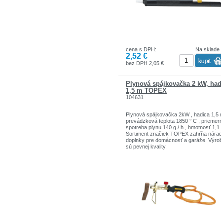
cena s DPH:
Na sklade
2,52 €
bez DPH 2,05 €
Plynová spájkovačka 2 kW, had
1,5 m TOPEX
104631
Plynová spájkovačka 2kW , hadica 1,5 
prevádzková teplota 1850 ° C , priemer
spotreba plynu 140 g / h , hmotnosť 1,1
Sortiment značiek TOPEX zahŕňa nárad
doplnky pre domácnosť a garáže. Výro
sú pevnej kvality.
Značka TOPEX je jednou z najznámejš
značiek ručného náradia v Poľsku.