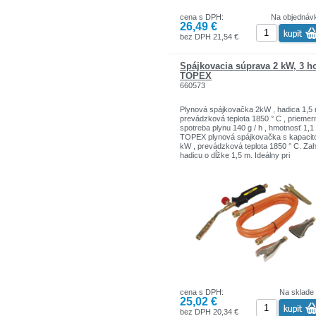
cena s DPH:
Na objednáv
Pohodlné nastavenie plameňa
26,49 €
Dvojzložkové, ergonomické rukoväte
bez DPH 21,54 €
Sada obsahuje kľúče na výmenu trysie
Spájkovacia súprava 2 kW, 3 h
Zhoda s európskymi normami zaručen
TOPEX
certifikátom CE
660573
Plynová spájkovačka 2kW , hadica 1,5 
prevádzková teplota 1850 ° C , priemer
Technické dáta
spotreba plynu 140 g / h , hmotnosť 1,1
TOPEX plynová spájkovačka s kapacit
Výkon: 2 kW
kW , prevádzková teplota 1850 ° C. Za
hadicu o dĺžke 1,5 m. Ideálny pri
Hadica schválená do 10 barov
klampiarskych prácach . Brand TOPEX 
určené DIY .
Sortiment značiek TOPEX zahŕňa nárad
doplnky pre domácnosť a garáže. Výro
Materiál horáka: mosadz
sú pevnej kvality.
Značka TOPEX je jednou z najznámejš
značiek ručného náradia v Poľsku.
cena s DPH:
Na sklade
25,02 €
bez DPH 20,34 €