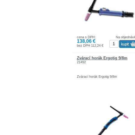
cena s DPH:
Na objednáv
138,06 €
bez DPH 112,24 €
Zvárací horák Ergotig 9/8m
21492
Zvárací horák Ergotig 9/8m