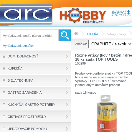
DIELŇA
Vrtáky a frézy
Značka:
Vyhľadavanie značiek
Rôzne vrtáky (kov / betón / dre
DOM, DOMÁCNOSŤ
18 ks sada TOP TOOLS
105299
KÚPEĽŇA
Produktové portfólio značky TOP TOO
tvoria ručné náradie a visiace zámky.
BIELA TECHNIKA
Výrobky TOP TOOLS sú venované
jednoduchým domácim prácam.
GASTRO ZARIADENIA
sada 18 kusov
vrtáky na drevo: Veľkosti: 4mm, 5mm,
8mm, 10mm
vrták do kovu: Veľkosti: 4mm, 5mm, 6
KUCHYŇA, GASTRO POTREBY
8mm, 10mm
vŕtanie konkrétnej veľkosti: 4 mm, 5mm
6mm, 8mm, 10mm
ČISTIACE PROSTRIEDKY
organizátor
UPRATOVACIE POMÔCKY