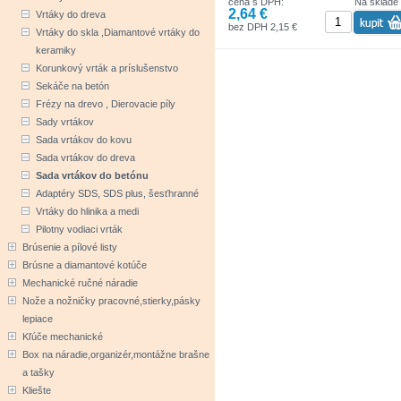
cena s DPH:
Na sklade
2,64 €
Vrtáky do dreva
bez DPH 2,15 €
Vrtáky do skla ,Diamantové vrtáky do
keramiky
Korunkový vrták a príslušenstvo
Sekáče na betón
Frézy na drevo , Dierovacie píly
Sady vrtákov
Sada vrtákov do kovu
Sada vrtákov do dreva
Sada vrtákov do betónu
Adaptéry SDS, SDS plus, šesťhranné
Vrtáky do hlinika a medi
Pilotny vodiaci vrták
Brúsenie a pílové listy
Brúsne a diamantové kotúče
Mechanické ručné náradie
Nože a nožničky pracovné,stierky,pásky
lepiace
Kľúče mechanické
Box na náradie,organizér,montážne brašne
a tašky
Kliešte