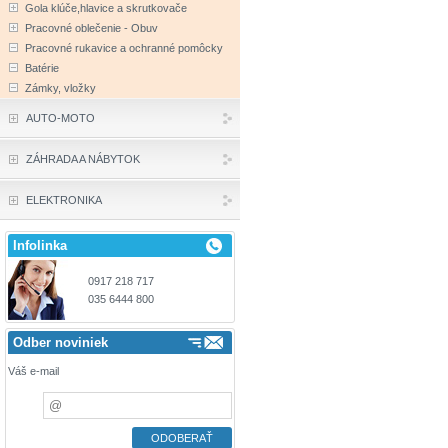
Gola klúče,hlavice a skrutkovače
Pracovné oblečenie - Obuv
Pracovné rukavice a ochranné pomôcky
Batérie
Zámky, vložky
AUTO-MOTO
ZÁHRADA A NÁBYTOK
ELEKTRONIKA
Infolinka
0917 218 717
035 6444 800
Odber noviniek
Váš e-mail