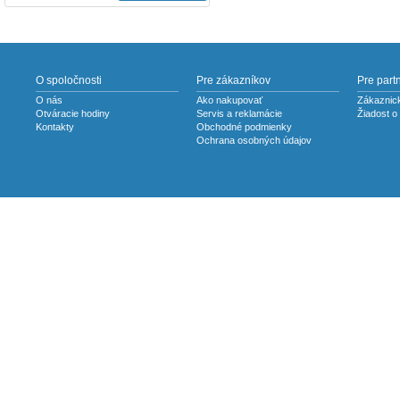
O spoločnosti
Pre zákazníkov
Pre part
O nás
Ako nakupovať
Zákaznick
Otváracie hodiny
Servis a reklamácie
Žiadost o
Kontakty
Obchodné podmienky
Ochrana osobných údajov