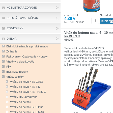
KOZMETIKA A ZDRAVIE
cena s DPH:
Na sklade
4,38 €
DETSKÝ TOVAR A ŠPORT
bez DPH 3,56 €
STAVEBNINY
Vrták do betonu sada, 4 - 10 m
ks VERTO
DIELŇA
660791
Elektrické náradie a príslušenstvo
Sada vrtákov do betónu VERTO o
Zváranie
veľkostiach 4-10 mm, so špičkou jemn
karbidu a so zvýšenou odolnosťou voči
Pájkovanie - Opalovanie - Horáky
vysokým teplotám. Pozemný špirálový
vrták znižuje odpor vŕtania. Značka V
Vŕtačky a skrutkovače
je široký sortiment výrobkov pre záhra
Píly
dielňu a domácnosť.
Ručné a elektrické náradie sú ideálne p
Elektrické Brúsky
stredné zaťaženie.
Vrtáky a frézy
Vrtáky do kovu HSS Co5%
Vrtáky do kovu HSS TiN
Vrtáky do kovu HSS , HSS-G
Vrtáky HSS predĺžené
Vrtáky do betónu
Vrtáky do betónu SDS Plus
Vrtáky do betónu SDS MAX