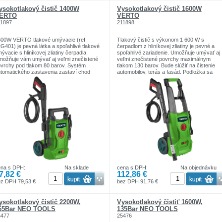
ysokotlakový čistič 1400W
Vysokotlakový čistič 1600W
ERTO
VERTO
11897
211898
00W VERTO tlakové umývacie (ref.
Tlakový čistič s výkonom 1 600 W s
G401) je pevná látka a spoľahlivé tlakové
čerpadlom z hliníkovej zliatiny je pevné a
ývacie s hliníkovej zliatiny čerpadla.
spoľahlivé zariadenie. Umožňuje umývať aj
ožňuje vám umývať aj veľmi znečistené
veľmi znečistené povrchy maximálnym
vrchy pod tlakom 80 barov. Systém
tlakom 130 barov. Bude slúžiť na čistenie
tomatického zastavenia zastaví chod
automobilov, terás a fasád. Podložka sa
tora v prípade, že dôjde k vode. Medzi
vyznačuje dobrou mechanickou pevnosťou
plnky práčky patria: pištoľová rukoväť s
ktorá zaisťuje bezporuchovú prevádzku
sadou, tlaková hadica, nádoba na čistiaci
zariadenia. Systém automatického
ostriedok. Kolieska a pohodlná rukoväť
zastavenia, synchronizovaný s tlačidlom
ožňujú pohodlný transport práčky. Zhoda
spúšte kopije, zastaví činnosť motora v
európskymi bezpečnostnými normami je
prípade poruchy prívodu vody. Podložka m
bezpečená certifikátom CE.
rukoväte na uloženie pištoľovej rukoväti,
dýzy a vysokotlakovej hadice.
Vysokotlaková hadica a napájací kábel sú
dlhé 5 metrov.
ena s DPH:
Na sklade
cena s DPH:
Na objednávku
7,82 €
112,86 €
ez DPH 79,53 €
bez DPH 91,76 €
ysokotlakový čistič 2200W,
Vysokotlakový čistiť 1600W,
65Bar NEO TOOLS
135Bar NEO TOOLS
5477
25476