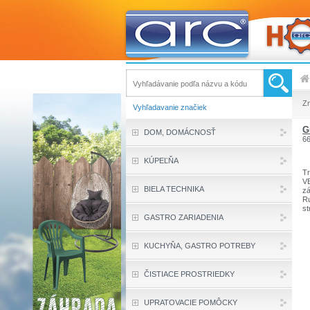
Z
Vyhľadavanie značiek
G
DOM, DOMÁCNOSŤ
6
KÚPEĽŇA
Tr
VE
BIELA TECHNIKA
zá
Ru
st
GASTRO ZARIADENIA
KUCHYŇA, GASTRO POTREBY
ČISTIACE PROSTRIEDKY
UPRATOVACIE POMÔCKY