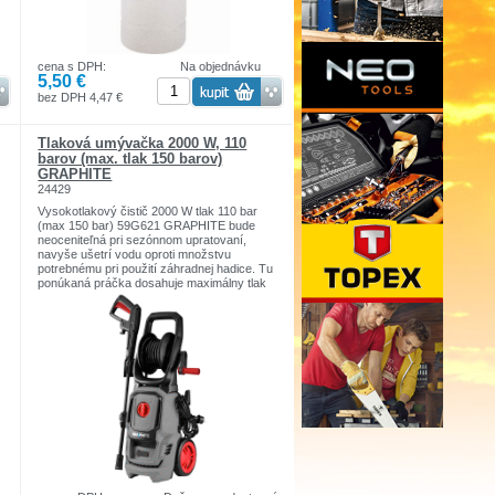
cena s DPH:
Na objednávku
5,50 €
bez DPH 4,47 €
Tlaková umývačka 2000 W, 110
barov (max. tlak 150 barov)
GRAPHITE
24429
Vysokotlakový čistič 2000 W tlak 110 bar
(max 150 bar) 59G621 GRAPHITE bude
neoceniteľná pri sezónnom upratovaní,
navyše ušetrí vodu oproti množstvu
potrebnému pri použití záhradnej hadice. Tu
ponúkaná práčka dosahuje maximálny tlak
m
150 barov a podporuje prietok 6,5 litra vody
za minútu. Vďaka ergonomickej pištoľovej
rukoväti a 5 metrovej vysokotlakovej hadici
je jej použitie mimoriadne jednoduché a
príjemné. Zariadenie je vybavené hliníkovou
pumpou a sadou príslušenstva vr. nádrž na
čistiaci prostriedok, držiak príslušenstva,
kefa alebo čap na čistenie trysky.
Turbodúchadlo je zase efektívnym
doplnkom, ktorý vám umožní skrátiť čas
potrebný na čistenie. Spája v sebe silu
úzkeho prúdu s presným pokrytím plochy,
takže je možné jedným ťahom vyčistiť aj
väčšiu plochu. Vlastnosti produktu: pre