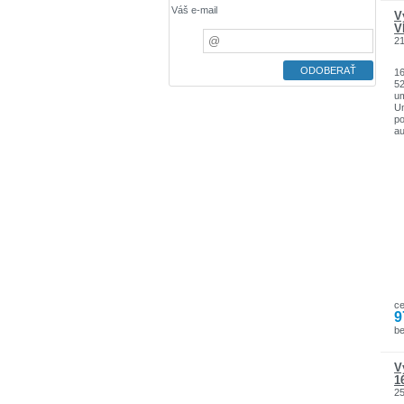
Váš e-mail
V
V
2
16
52
um
Um
po
au
mo
do
ná
pr
um
s 
za
c
9
b
V
1
2