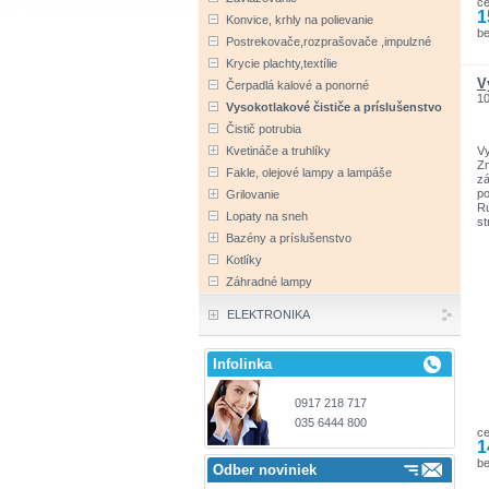
c
Pa
1
tl
Konvice, krhly na polievanie
pr
b
Postrekovače,rozprašovače ,impulzné
na
Sa
Krycie plachty,textílie
tr
V
Čerpadlá kalové a ponorné
pr
1
fi
Vysokotlakové čističe a príslušenstvo
E
Čistič potrubia
vý
50
Vy
Kvetináče a truhlíky
oc
Zn
Fakle, olejové lampy a lampáše
Na
zá
tl
po
Grilovanie
Ru
Lopaty na sneh
st
Bazény a príslušenstvo
Kotlíky
Záhradné lampy
ELEKTRONIKA
Infolinka
0917 218 717
035 6444 800
c
1
be
Odber noviniek