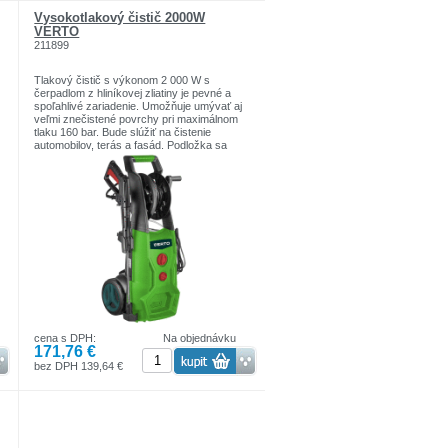
Vysokotlakový čistič 2000W
VERTO
211899
Tlakový čistič s výkonom 2 000 W s
čerpadlom z hliníkovej zliatiny je pevné a
spoľahlivé zariadenie. Umožňuje umývať aj
veľmi znečistené povrchy pri maximálnom
tlaku 160 bar. Bude slúžiť na čistenie
automobilov, terás a fasád. Podložka sa
,
vyznačuje dobrou mechanickou pevnosťou,
ktorá zaisťuje bezporuchovú prevádzku
zariadenia. Systém automatického
zastavenia synchronizovaný s tlačidlom
spúšte kopije zastaví činnosť motora v
á
prípade poruchy prívodu vody. Podložka má
držiaky na uloženie pištoľovej rukoväte a
násadca, ako aj bubon na uloženie
vysokotlakovej hadice. Vysokotlaková
hadica a napájací kábel sú dlhé 5 metrov.
Charakteristiky:
menovitý výkon 2 000 W
max. tlak privádzanej vody 12 bar
cena s DPH:
Na objednávku
prevádzkový tlak 110 bar
171,76 €
max. tlak 160 bar
5 m vysokotlaková hadica
bez DPH 139,64 €
5 m napájací kábel
systém automatického zastavenia
čerpadlo vyrobené z hliníka
skladovací bubon vysokotlakovej hadice
držiak na uloženie pištoľovej rukoväte a
dýzy