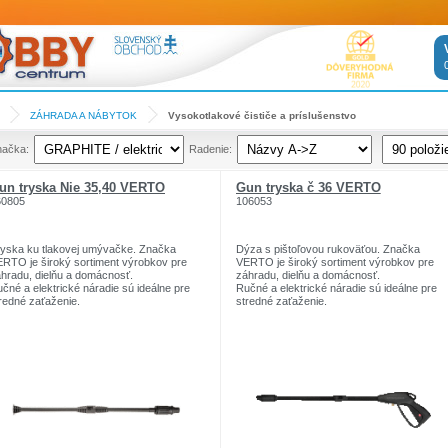
ZÁHRADA A NÁBYTOK
Vysokotlakové čističe a príslušenstvo
načka:
Radenie:
un tryska Nie 35,40 VERTO
Gun tryska č 36 VERTO
60805
106053
yska ku tlakovej umývačke. Značka
Dýza s pištoľovou rukoväťou. Značka
RTO je široký sortiment výrobkov pre
VERTO je široký sortiment výrobkov pre
hradu, dielňu a domácnosť.
záhradu, dielňu a domácnosť.
čné a elektrické náradie sú ideálne pre
Ručné a elektrické náradie sú ideálne pre
redné zaťaženie.
stredné zaťaženie.