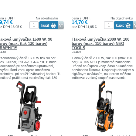
ena s DPH:
Na objednávku
cena s DPH:
Na objednávku
9,74 €
14,70 €
ez DPH 16,05 €
bez DPH 11,95 €
laková umývačka 1600 W, 90
Tlaková umývačka 2000 W, 100
arov (max. tlak 130 barov)
barov (max. 150 barov) NEO
RAPHITE
TOOLS
4430
24469
sokotlakový čistič 1600 W tlak 90 bar
Tlakový čistič 2000 W, tlak 100 (max 150
max 130 bar) 59G620 GRAPHITE bude
bar) 04-705 NEO je moderné zariadenie
oceniteľná pri sezónnom upratovaní,
určené na úsporu vody, času a uľahčenie
vyše ušetrí vodu oproti množstvu
sezónneho čistenia. Disponuje displejom s
trebnému pri použití záhradnej hadice. Tu
digitálnym ovládaním, na ktorom môžete
núkaná práčka má maximálny tlak 130
indikovať zvolený stupeň nastavenia
rov a podporuje prietok 6 litrov vody za
výkonu. Môžete si vybrať medzi manuálny
nútu. Vďaka ergonomickej pištoľovej
alebo automatickým ovládaním. Práčka
koväti a 5 metrovej vysokotlakovej hadici
dosahuje maximálny tlak 150 barov a
 jej použitie mimoriadne jednoduché a
podporuje prietok 6 litrov vody za minútu –
íjemné. Zariadenie je vybavené hliníkovou
pri zachovaní jej konštantnej teploty 40 °C.
mpou a sadou príslušenstva vr. držiak
Ergonomická rukoväť pištole a 5-metrová
íslušenstva alebo kolík na čistenie trysky.
vysokotlaková hadica umožňujú pohodlné
ľkou výhodou práčky je aj praktický
používanie. Model bol obohatený o
dicový bubon a veľké kolesá pre ľahký
praktický bubon, ktorý umožňuje pohodlné
esun. Vlastnosti produktu: pre použitie v
odvíjanie a navíjanie hadice. Veľké kolesá
hrade, na príjazdovej ceste alebo na
uľahčujú prepravu práčky a pohyb s ňou
rase, systém automatického zastavenia,
počas práce. Zariadenie je vybavené aj
iníkové čerpadlo, navijak vysokotlakovej
hliníkovou pumpou a sadou príslušenstva
dice, veľké kolesá, ľahko sa prepravujú.
vr. nádrž na čistiaci prostriedok, vodný filter