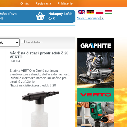
O nás
Registrácia
Prihlásenie
Vaša zľava
Nákupný košík
Select Language
▼
0%
0,- €
Iba skladom
Nádrž na čistiaci prostriedok č 20
VERTO
660804
Značka VERTO je široký sortiment
výrobkov pre záhradu, dielňu a domácnosť.
Ručné a elektrické náradie sú ideálne pre
stredné zaťaženie.
Nádrž na čistiaci prostriedok č 20