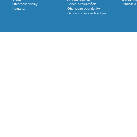
Otváracie hodiny
Servis a reklamácie
Žiadost o
Kontakty
Obchodné podmienky
Ochrana osobných údajov