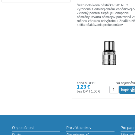
Šesťuholníková nástrčka 3/8“ NEO
vyrobená z odolnej chróm-vanádiovej o
Zvlnený povrch zlepšuje uchopenie
nástrčky. Kvalita nástrojov potvrdená 2
ročnou zárukou od výrobcu. Značka 
spĺňa očakávania profesionálov.
cena s DPH:
Na objednáv
1,23 €
bez DPH 1,00 €
O spoločnosti
Pre zákazníkov
Pre part
O nás
Ako nakupovať
Zákaznick