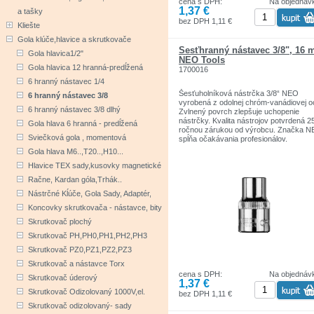
cena s DPH:
Na objednáv
1,37 €
a tašky
bez DPH 1,11 €
Kliešte
Gola klúče,hlavice a skrutkovače
Šesťhranný nástavec 3/8", 16 
Gola hlavica1/2"
NEO Tools
Gola hlavica 12 hranná-predĺžená
1700016
6 hranný nástavec 1/4
Šesťuholníková nástrčka 3/8“ NEO
6 hranný nástavec 3/8
vyrobená z odolnej chróm-vanádiovej o
6 hranný nástavec 3/8 dlhý
Zvlnený povrch zlepšuje uchopenie
nástrčky. Kvalita nástrojov potvrdená 2
Gola hlava 6 hranná - predĺžená
ročnou zárukou od výrobcu. Značka 
Sviečková gola , momentová
spĺňa očakávania profesionálov.
Značka NEO Tools je determinantom
Gola hlava M6..,T20..,H10...
skutočnej profesionality. Značka je
Hlavice TEX sady,kusovky magnetické
zodpovedná za poskytovanie spoľahliv
nástrojov, ktoré sa vyznačujú odolnosť
Račne, Kardan góla,Trhák..
precíznosťou, vysokou kvalitou.
Nástrčné Kĺúče, Gola Sady, Adaptér,
Koncovky skrutkovača - nástavce, bity
Skrutkovač plochý
Skrutkovač PH,PH0,PH1,PH2,PH3
Skrutkovač PZ0,PZ1,PZ2,PZ3
Skrutkovač a nástavce Torx
cena s DPH:
Na objednáv
Skrutkovač úderový
1,37 €
Skrutkovač Odizolovaný 1000V,el.
bez DPH 1,11 €
Skrutkovač odizolovaný- sady