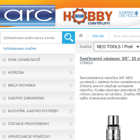
DIELŇA
Gola klúče,hlavic
Značka:
Vyhľadavanie značiek
Šesťhranný nástavec 3/8", 10
DOM, DOMÁCNOSŤ
1700010
KÚPEĽŇA
Šesťuholníková nástrčka 3/8“ NEO
vyrobená z odolnej chróm-vanádiovej o
BIELA TECHNIKA
Zvlnený povrch zlepšuje uchopenie
nástrčky. Kvalita nástrojov potvrdená 2
ročnou zárukou od výrobcu. Značka 
GASTRO ZARIADENIA
spĺňa očakávania profesionálov.
KUCHYŇA, GASTRO POTREBY
ČISTIACE PROSTRIEDKY
UPRATOVACIE POMÔCKY