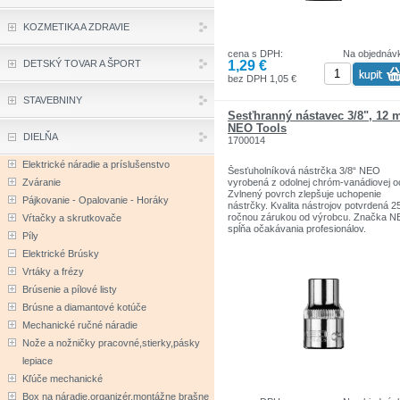
KOZMETIKA A ZDRAVIE
cena s DPH:
Na objednáv
1,29 €
DETSKÝ TOVAR A ŠPORT
bez DPH 1,05 €
STAVEBNINY
Šesťhranný nástavec 3/8", 12 
NEO Tools
DIELŇA
1700014
Elektrické náradie a príslušenstvo
Šesťuholníková nástrčka 3/8“ NEO
Zváranie
vyrobená z odolnej chróm-vanádiovej o
Zvlnený povrch zlepšuje uchopenie
Pájkovanie - Opalovanie - Horáky
nástrčky. Kvalita nástrojov potvrdená 2
ročnou zárukou od výrobcu. Značka 
Vŕtačky a skrutkovače
spĺňa očakávania profesionálov.
Píly
Značka NEO Tools je determinantom
skutočnej profesionality. Značka je
Elektrické Brúsky
zodpovedná za poskytovanie spoľahliv
Vrtáky a frézy
nástrojov, ktoré sa vyznačujú odolnosť
precíznosťou, vysokou kvalitou.
Brúsenie a pílové listy
Brúsne a diamantové kotúče
Mechanické ručné náradie
Nože a nožničky pracovné,stierky,pásky
lepiace
Kľúče mechanické
Box na náradie,organizér,montážne brašne