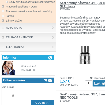
Sady skrutkovačov a mikroskrutkovače
Šesťhranný nástavec 3/8", 20 
NEO Tools
Pracovné oblečenie - Obuv
1700020
Pracovné rukavice a ochranné pomôcky
Batérie
Šesťuholníková nástrčka 3/8“ NEO
vyrobená z odolnej chróm-vanádiovej o
Zámky, vložky
Zvlnený povrch zlepšuje uchopenie
nástrčky. Kvalita nástrojov potvrdená 2
AUTO-MOTO
ročnou zárukou od výrobcu. Značka 
spĺňa očakávania profesionálov.
Značka NEO Tools je determinantom
ZÁHRADA A NÁBYTOK
skutočnej profesionality. Značka je
zodpovedná za poskytovanie spoľahliv
nástrojov, ktoré sa vyznačujú odolnosť
ELEKTRONIKA
precíznosťou, vysokou kvalitou.
Infolinka
0917 218 717
035 6444 800
cena s DPH:
Na objednáv
Odber noviniek
1,57 €
bez DPH 1,28 €
Váš e-mail
Šesťhranný nástavec 3/8", 8 
NEO TOOLS
1700009