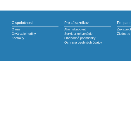
O spoločnosti
Pre zákazníkov
Pre part
O nás
Ako nakupovať
Zákaznick
Otváracie hodiny
Servis a reklamácie
Žiadost o
Kontakty
Obchodné podmienky
Ochrana osobných údajov