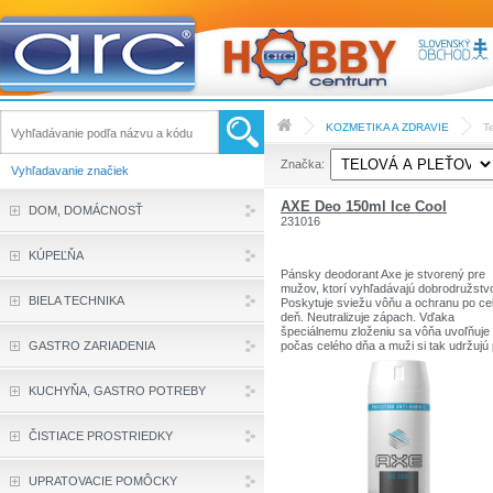
KOZMETIKA A ZDRAVIE
T
Značka:
Vyhľadavanie značiek
AXE Deo 150ml Ice Cool
DOM, DOMÁCNOSŤ
231016
KÚPEĽŇA
Pánsky deodorant Axe je stvorený pre
mužov, ktorí vyhľadávajú dobrodružstv
BIELA TECHNIKA
Poskytuje sviežu vôňu a ochranu po ce
deň. Neutralizuje zápach. Vďaka
špeciálnemu zloženiu sa vôňa uvoľňuje
GASTRO ZARIADENIA
počas celého dňa a muži si tak udržujú 
sviežosti po dlhú dobu. Vhodný pre kaž
typ pokožky.
Objem: 150 ml
KUCHYŇA, GASTRO POTREBY
ČISTIACE PROSTRIEDKY
UPRATOVACIE POMÔCKY