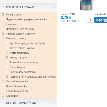
KOZMETIKA A ZDRAVIE
cena s DPH:
Na sklade
Mydlá a peny
3,79 €
Hygiena-toaletný papier, vreckovky,
bez DPH 3,08 €
tampóny
Hrebene a kefy na vlasy
Vlhčené utierky a plienky
Telová kozmetika
Sprchové gély, peny do kúpeľa
Telové mlieka, krémy
Antiperspiranty
Krémy na ruky
Toaletné vody a parfémy
Ústna hygiena
Peny a gély na holenie
Pleťové krémy a masky, micelárne vody
Vlasová kozmetika
Detská kozmetika
Kozmetické kazety
Kozmetika
DETSKÝ TOVAR A ŠPORT