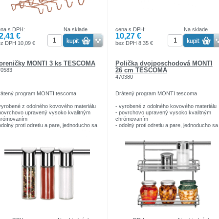
upevňovacie prvky v cene
zmery: 14 cm x 28 cm x 6 cm
ena s DPH:
Na sklade
cena s DPH:
Na sklade
2,41 €
10,27 €
ez DPH 10,09 €
bez DPH 8,35 €
oreničky MONTI 3 ks TESCOMA
Polička dvojposchodová MONTI
26 cm TESCOMA
70583
470380
rátený program MONTI tescoma
Drátený program MONTI tescoma
vyrobené z odolného kovového materiálu
- vyrobené z odolného kovového materiálu
povrchovo upravený vysoko kvalitným
- povrchovo upravený vysoko kvalitným
hrómovaním
chrómovaním
odolný proti odretiu a pare, jednoducho sa
- odolný proti odretiu a pare, jednoducho sa
stí
čistí
bohatý výber doplnkov a príslušenstva
- bohatý výber doplnkov a príslušenstva
vhodný do každej ( novej i staršej )
- vhodný do každej ( novej i staršej )
uchyne
kuchyne