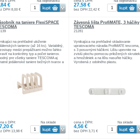
ena s DPH:
Na objednávku
cena s DPH:
Na objednávku
,84 €
27,58 €
z DPH 8,00 €
bez DPH 22,42 €
ásobník na taniere FlexiSPACE
Závesná lišta ProfiMATE, 3 háčiky
ESCOMA
TESCOMA
3139
21281
nikajúci na prehľadné uloženie
Vynikajúca na prehľadné skladovanie
dálenských tanierov (až 16 ks). Variabilný,
upratovacieho náradia ProfiMATE tescoma,
zostupy medzi prepážkami možno ľahko
s 3 posuvnými háčikmi. Lištu upevnite na
raviť na konkrétny typ a počet tanierov.
zvislú plochu pomocou priložených skrutiek
odný pre všetky taniere TESCOMA aj
a hmoždiniek a na lištu nasuňte háčiky.
tatné jedálenské taniere bežných tvarov a
Vyrobená z odolného plastu.
ľkostí. So 4 protišmykovými nôžkami. 3
ky záruka.
ena s DPH:
Na sklade
cena s DPH:
Na sklade
7,20 €
4,56 €
ez DPH 13,98 €
bez DPH 3,71 €