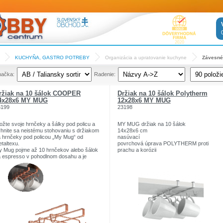
KUCHYŇA, GASTRO POTREBY
Organizácia a upratovanie kuchyne
Závesné
načka:
Radenie:
ržiak na 10 šálok COOPER
Držiak na 10 šálok Polytherm
4x28x6 MY MUG
12x28x6 MY MUG
3199
23198
ožte svoje hrnčeky a šálky pod policu a
MY MUG držiak na 10 šálok
hnite sa neistému stohovaniu s držiakom
14x28x6 cm
 hrnčeky pod policou „My Mug“ od
nasúvací
taltexu.
povrchová úprava POLYTHERM proti
 Mug pojme až 10 hrnčekov alebo šálok
prachu a korózii
 espresso v pohodlnom dosahu a je
vrhnutý a vyrobený v Taliansku, s
soko kvalitnou povrchovou úpravou a
vnou konštrukciou. Inštalácia je
dnoduchá, stačí nasunúť závesné ramená
 spodnú stranu police alebo skrinky a
iskrutkovať pomocou dodaných
evňovacích prvkov.
astnosti:
hodí sa na police do hrúbky 2,5 cm.
povrchová úprava Polytherm Copper