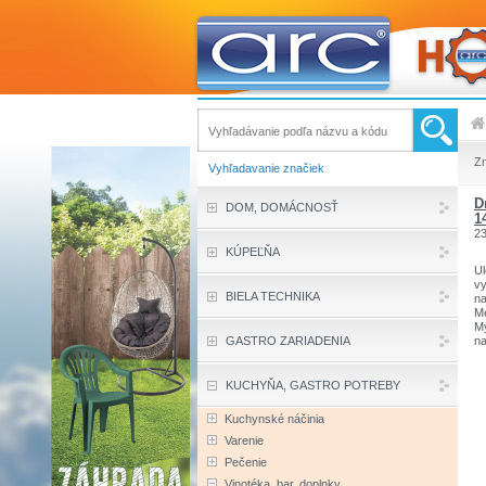
Z
Vyhľadavanie značiek
D
DOM, DOMÁCNOSŤ
1
2
KÚPEĽŇA
Ul
vy
BIELA TECHNIKA
na
Me
My
GASTRO ZARIADENIA
na
na
vy
pe
KUCHYŇA, GASTRO POTREBY
je
na
Kuchynské náčinia
pr
up
Varenie
Vl
Pečenie
- 
- 
Vinotéka, bar, doplnky