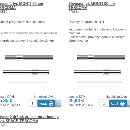
ávesná tyč MONTI 60 cm
Závesná tyč MONTI 90 cm
ESCOMA
TESCOMA
70582
470581
rátený program MONTI tescoma
Drátený program MONTI
tescoma- vyrobené z odolného kovového
vyrobené z odolného kovového materiálu
materiálu
- povrchovo upravený vysoko kvalitným
povrchovo upravený vysoko kvalitným
chrómovaním
hrómovaním
- odolný proti odretiu a pare, jednoducho sa
čistí
odolný proti odretiu a pare, jednoducho sa
- bohatý výber doplnkov a príslušenstva
stí
- vhodný do každej ( novej i staršej )
kuchyne
bohatý výber doplnkov a príslušenstva
vhodný do každej ( novej i staršej )
uchyne
ena s DPH:
Na objednávku
cena s DPH:
Na objednávku
5,35 €
26,94 €
ez DPH 20,61 €
bez DPH 21,90 €
ávesný držiak vrecka na odpadky
lexiSPACE TESCOMA
3138