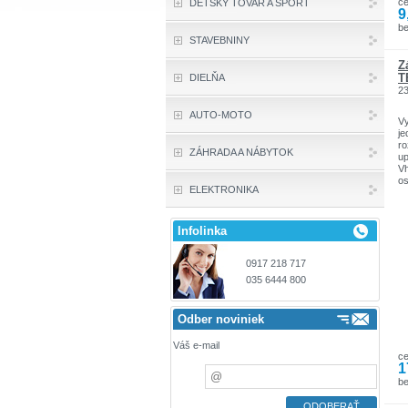
c
DETSKÝ TOVAR A ŠPORT
9
be
STAVEBNINY
Z
T
DIELŇA
2
AUTO-MOTO
Vy
je
ro
ZÁHRADA A NÁBYTOK
up
Vh
os
ELEKTRONIKA
ve
ro
Infolinka
0917 218 717
035 6444 800
Odber noviniek
Váš e-mail
c
1
b