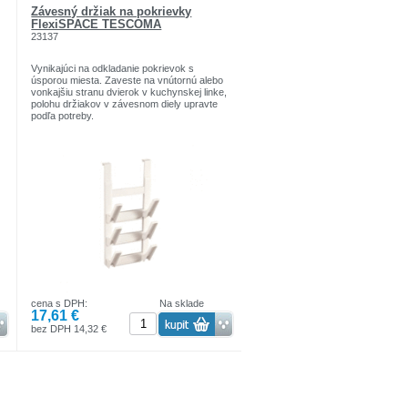
Závesný držiak na pokrievky
FlexiSPACE TESCOMA
23137
Vynikajúci na odkladanie pokrievok s
úsporou miesta. Zaveste na vnútornú alebo
vonkajšiu stranu dvierok v kuchynskej linke,
polohu držiakov v závesnom diely upravte
podľa potreby.
cena s DPH:
Na sklade
17,61 €
bez DPH 14,32 €