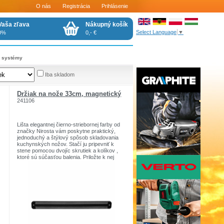
O nás
Registrácia
Prihlásenie
Vaša zľava
Nákupný košík
Select Language
▼
0%
0,- €
 systémy
Iba skladom
Držiak na nože 33cm, magnetický
241106
Lišta elegantnej čierno-striebornej farby od
značky Nirosta vám poskytne praktický,
jednoduchý a štýlový spôsob skladovania
kuchynských nožov. Stačí ju pripevniť k
stene pomocou dvojíc skrutiek a kolíkov ,
ktoré sú súčasťou balenia. Priložte k nej
čepeľ a magnetická sila sa postará o to, aby
boli vaše nástroje vždy poruke.