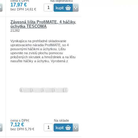
cena s DPH:
Na objednávku
17,97 €
bez DPH 14,61 €
Závesná lišta ProfiMATE, 4 háčiky,
úchytka TESCOMA
21282
Vynikajúca na prehľadné skladovanie
upratovacieho náradia ProfiMATE, so 4
posuvnými háčikmi a úchytkou. Lištu
upevnite na zvislú plochu pomocou
priložených skrutiek a hmoždiniek a na lištu
nasuňte háčiky a úchytku. Vyrobená z
odolného plastu.Tescoma
cena s DPH:
Na sklade
7,12 €
bez DPH 5,79 €