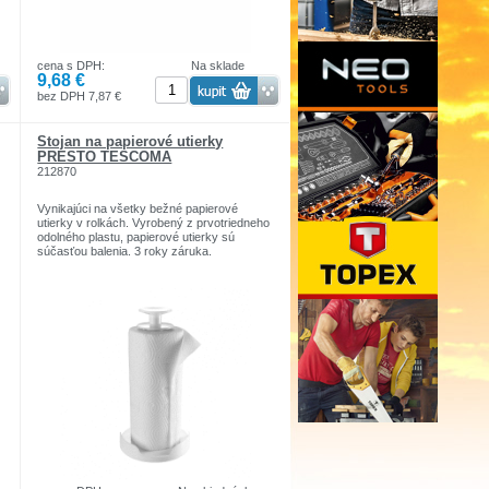
cena s DPH:
Na sklade
9,68 €
bez DPH 7,87 €
Stojan na papierové utierky
PRESTO TESCOMA
212870
Vynikajúci na všetky bežné papierové
utierky v rolkách. Vyrobený z prvotriedneho
odolného plastu, papierové utierky sú
súčasťou balenia. 3 roky záruka.