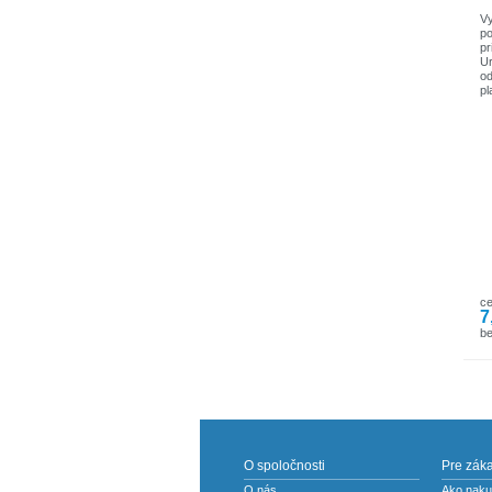
Vy
po
pr
Ur
od
pl
Za
dv
c
7
be
O spoločnosti
Pre zák
O nás
Ako naku