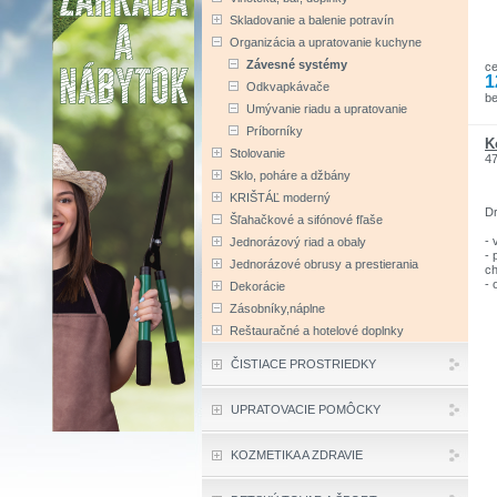
- 
Skladovanie a balenie potravín
Ro
Organizácia a upratovanie kuchyne
Závesné systémy
c
1
Odkvapkávače
b
Umývanie riadu a upratovanie
Príborníky
K
Stolovanie
4
Sklo, poháre a džbány
KRIŠTÁĽ moderný
D
Šľahačkové a sifónové fľaše
- 
Jednorázový riad a obaly
- 
Jednorázové obrusy a prestierania
c
- 
Dekorácie
či
Zásobníky,náplne
- 
- 
Reštauračné a hotelové doplnky
k
ČISTIACE PROSTRIEDKY
UPRATOVACIE POMÔCKY
KOZMETIKA A ZDRAVIE