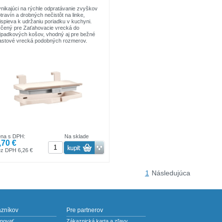
nikajúci na rýchle odpratávanie zvyškov
travín a drobných nečistôt na linke,
ispieva k udržaniu poriadku v kuchyni.
čený pre Zaťahovacie vrecká do
padkových košov, vhodný aj pre bežné
astové vrecká podobných rozmerov.
veste na vnútornú alebo vonkajšiu stranu
ierok v kuchynskej linke.
ena s DPH:
Na sklade
,70 €
z DPH 6,26 €
1
Následujúca
azníkov
Pre partnerov
povať
Zákaznická karta a zľavy