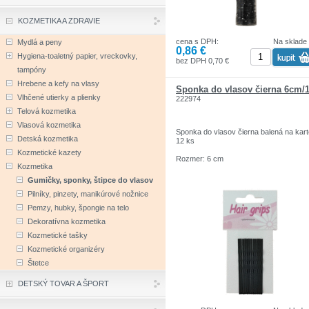
KOZMETIKA A ZDRAVIE
cena s DPH:
Na sklade
Mydlá a peny
0,86 €
Hygiena-toaletný papier, vreckovky,
bez DPH 0,70 €
tampóny
Hrebene a kefy na vlasy
Sponka do vlasov čierna 6cm/
Vlhčené utierky a plienky
222974
Telová kozmetika
Vlasová kozmetika
Sponka do vlasov čierna balená na kart
Detská kozmetika
12 ks
Kozmetické kazety
Rozmer: 6 cm
Kozmetika
Gumičky, sponky, štipce do vlasov
Pilníky, pinzety, manikúrové nožnice
Pemzy, hubky, špongie na telo
Dekoratívna kozmetika
Kozmetické tašky
Kozmetické organizéry
Štetce
DETSKÝ TOVAR A ŠPORT