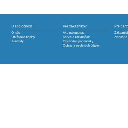
O spoločnosti
Pre zákazníkov
Pre part
O nás
Ako nakupovať
Zákaznick
Otváracie hodiny
Servis a reklamácie
Žiadost o
Kontakty
Obchodné podmienky
Ochrana osobných údajov