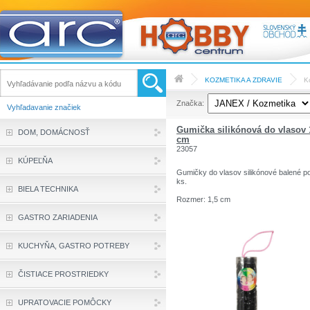
KOZMETIKA A ZDRAVIE
K
Značka:
Vyhľadavanie značiek
Gumička silikónová do vlasov 
DOM, DOMÁCNOSŤ
cm
23057
KÚPEĽŇA
Gumičky do vlasov silikónové balené p
ks.
BIELA TECHNIKA
Rozmer: 1,5 cm
GASTRO ZARIADENIA
KUCHYŇA, GASTRO POTREBY
ČISTIACE PROSTRIEDKY
UPRATOVACIE POMÔCKY