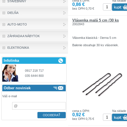
cena s DPH:
Na sklade
STAVEBNINY
0,86 €
bez DPH 0,70 €
DIELŇA
Vlásenka malá 5 cm /30 ks
2002843
AUTO-MOTO
ZÁHRADA A NÁBYTOK
Vlásenka klasická - čierna 5 cm
Balenie obsahuje 30 ks vláseniek.
ELEKTRONIKA
Infolinka
0917 218 717
035 6444 800
Odber noviniek
Váš e-mail
cena s DPH:
Na sklade
0,92 €
bez DPH 0,75 €