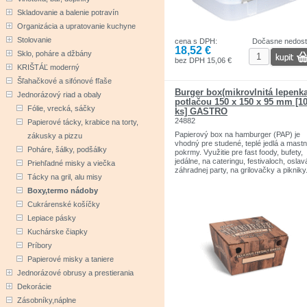
Skladovanie a balenie potravín
Organizácia a upratovanie kuchyne
Stolovanie
cena s DPH:
Dočasne nedos
18,52 €
Sklo, poháre a džbány
bez DPH 15,06 €
KRIŠTÁĽ moderný
Šľahačkové a sifónové fľaše
Burger box(mikrovlnitá lepenka
Jednorázový riad a obaly
potlačou 150 x 150 x 95 mm [1
Fólie, vrecká, sáčky
ks] GASTRO
24882
Papierové tácky, krabice na torty,
Papierový box na hamburger (PAP) je
zákusky a pizzu
vhodný pre studené, teplé jedlá a mastn
Poháre, šálky, podšálky
pokrmy. Využitie pre fast foody, bufety,
jedálne, na cateringu, festivaloch, oslav
Priehľadné misky a viečka
záhradnej party, na grilovačky a pikniky
Tácky na gril, alu misy
Boxy,termo nádoby
Cukrárenské košíčky
Lepiace pásky
Kuchárske čiapky
Príbory
Papierové misky a taniere
Jednorázové obrusy a prestierania
Dekorácie
Zásobníky,náplne