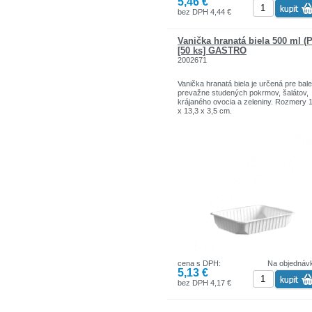
5,46 €
bez DPH 4,44 €
Vanička hranatá biela 500 ml (
[50 ks] GASTRO
2002671
Vanička hranatá biela je určená pre bale
prevažne studených pokrmov, šalátov,
krájaného ovocia a zeleniny. Rozmery 
x 13,3 x 3,5 cm.
cena s DPH:
Na objednáv
5,13 €
bez DPH 4,17 €