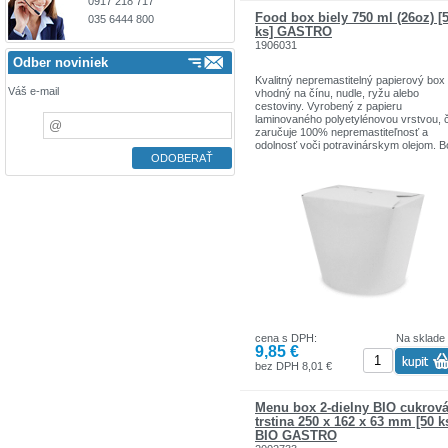
0917 218 717
Food box biely 750 ml (26oz) [
035 6444 800
ks] GASTRO
1906031
Odber noviniek
Kvalitný nepremastitelný papierový box
Váš e-mail
vhodný na čínu, nudle, ryžu alebo
cestoviny. Vyrobený z papieru
laminovaného polyetylénovou vrstvou, 
zaručuje 100% nepremastiteľnosť a
odolnosť voči potravinárskym olejom. B
vhodný pre ohrev v mikrovlnnej rúre.
cena s DPH:
Na sklade
9,85 €
bez DPH 8,01 €
Menu box 2-dielny BIO cukrov
trstina 250 x 162 x 63 mm [50 k
BIO GASTRO