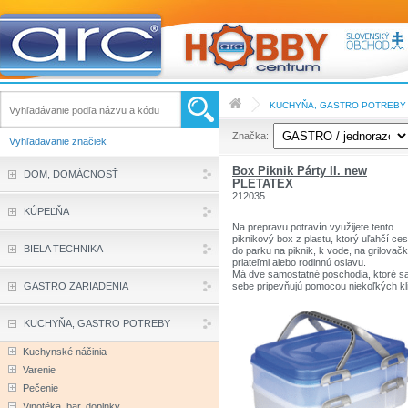
KUCHYŇA, GASTRO POTREBY
Značka:
Vyhľadavanie značiek
Box Piknik Párty II. new
DOM, DOMÁCNOSŤ
PLETATEX
212035
KÚPEĽŇA
Na prepravu potravín využijete tento
piknikový box z plastu, ktorý uľahčí ces
BIELA TECHNIKA
do parku na piknik, k vode, na grilovač
priateľmi alebo rodinnú oslavu.
Má dve samostatné poschodia, ktoré s
GASTRO ZARIADENIA
sebe pripevňujú pomocou niekoľkých kl
Súčasťou je plastové veko s dvoma
držadlami, ktoré umožňujú pohodlné
nosenie boxu.
KUCHYŇA, GASTRO POTREBY
Materiál: plast
Kuchynské náčinia
Varenie
Pečenie
Vinotéka, bar, doplnky