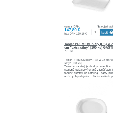
cena s DPH:
Na objednáv
147,80 €
bez DPH 120,16 €
Tanier PREMIUM biely (PS) Ø 
cm "extra silný" [100 ks] GAS
701361
Tanier PREMIUM biely (PS) Ø 22 cm "e
silný" [100 ks]
Tanier extra silný je vhodný na teplé a
studené jedlá servírované v jedálňach, 
foodov, bufetov, na cateringu, party, pik
a rôznych podujatiach. Tanier môžete p
umytí niekoľkokrát použiť.