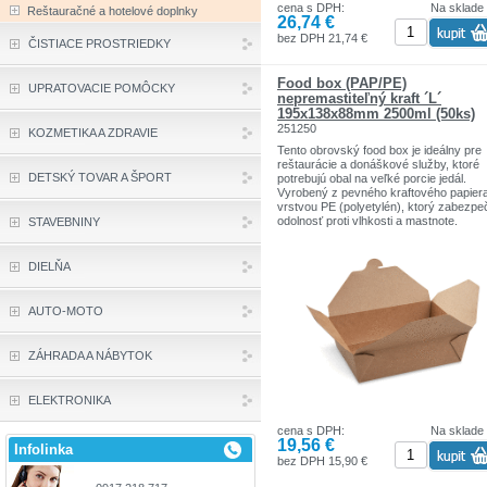
cena s DPH:
Na sklade
Reštauračné a hotelové doplnky
26,74 €
bez DPH 21,74 €
ČISTIACE PROSTRIEDKY
Food box (PAP/PE)
UPRATOVACIE POMÔCKY
nepremastiteľný kraft ´L´
195x138x88mm 2500ml (50ks)
251250
KOZMETIKA A ZDRAVIE
Tento obrovský food box je ideálny pre
reštaurácie a donáškové služby, ktoré
DETSKÝ TOVAR A ŠPORT
potrebujú obal na veľké porcie jedál.
Vyrobený z pevného kraftového papier
vrstvou PE (polyetylén), ktorý zabezpe
odolnosť proti vlhkosti a mastnote.
STAVEBNINY
Nepremastiteľná vrstva zabraňuje vzni
mastných fľakov a ochraňuje jedlo pred
prevlhnutím. Box je ekologický,
DIELŇA
biorozložiteľný a recyklovateľný, čo z 
robí skvelú voľbu pre ekologické prevá
Tento food box je ideálny na podávanie
AUTO-MOTO
veľkých porcií jedál, ako sú cestoviny,
šaláty, sendviče, hotové jedlá, jedlá s
omáčkami a ďalšie pokrmy v reštauráci
ZÁHRADA A NÁBYTOK
fast foodoch, pri cateringových akciách
festivaloch, jarmokoch, grilovačkách,
záhradných párty a piknikoch.
ELEKTRONIKA
Balenie obsahuje:
40 kusov food boxov (195 x 138 x 88 
cena s DPH:
Na sklade
2500 ml)
19,56 €
Infolinka
bez DPH 15,90 €