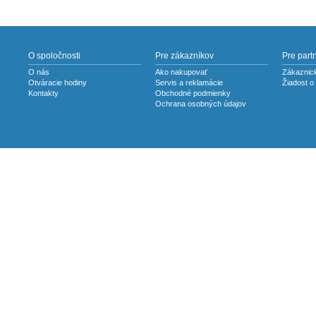
O spoločnosti
Pre zákazníkov
Pre part
O nás
Ako nakupovať
Zákaznick
Otváracie hodiny
Servis a reklamácie
Žiadost o
Kontakty
Obchodné podmienky
Ochrana osobných údajov