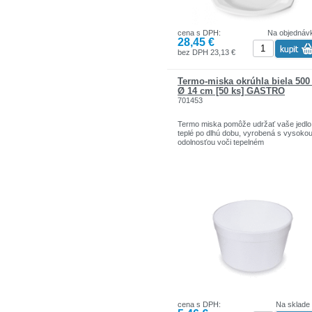
cena s DPH:
Na objednáv
28,45 €
bez DPH 23,13 €
Termo-miska okrúhla biela 500
Ø 14 cm [50 ks] GASTRO
701453
Termo miska pomôže udržať vaše jedlo
teplé po dlhú dobu, vyrobená s vysoko
odolnosťou voči tepelném
cena s DPH:
Na sklade