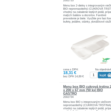
2002733
Menu box 2-dielny s integrovaným vie
BIO nepremastiteľný (CUKROVÁ TRST
vhodný na zabalenie teplých jedál, príp
malých šalátov a dezertov. Farebné
prevedenie je biele. Využitie pre fast foo
bufety, jedálne, stánky, donáškové služ
Bio materiál (CUKROVÁ TRSTINA) - pat
do čeľade tráv, ktorá po zrezaní a zber
dorastie do jedného roka. Stonky majú
priemer 20 - 45 mm, ktoré dosahujú vý
až 5 m a majú vysoký obsah celulózy.
Produkty sú vyrobené z bagassy, odpa
pri spracovaní cukrovej trstiny, majú hl
jemný povrch, sú stabilné, pevné,
udržateľne a vykazujú neuveriteľné
vlastnosti použitia, možu byť použité v
mikrovlnných rúrach. Cukrová trstina je
rozložiteľná, vhodná pre styk s potravin
oveľa šetrnejšia k prírode a životnému
prostrediu ako plast. Produkty z cukrov
cena s DPH:
Na objednáv
trstiny pre gastronómiu sú považované
18,31 €
biologické ´´ High Tech´´ produkty.
bez DPH 14,89 €
Menu box BIO cukrová trstina 
x 200 x 67 mm [50 ks] BIO
GASTRO
2002734
Menu box BIO s integrovaným viečkom
nepremastiteľný (CUKROVÁ TRSTINA)
vhodný na zabalenie teplých jedál, príp