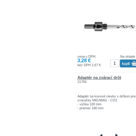
profesionálnym.
cena s DPH:
Na sklade
3,28 €
bez DPH 2,67 €
Adaptér na zvárací drôt
21756
Adaptér na kovové cievky s drôtom pre
zvaračky MIG/MAG - CO2
- výška 100 mm
- priemer 190 mm