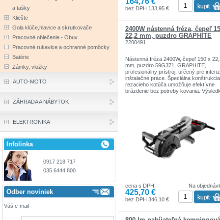
164,76 €
teplotám. Zariadenie je vybavené flexib
a tašky
a odolným napájacím káblom v
bez DPH 133,95 €
pogumovanom prevedení s dĺžkou 2,5 
Kliešte
určeným aj pre profesionálne a priemys
aplikácie v interiéri aj exteriéri. Ďalšie
Gola klúče,hlavice a skrutkovače
2400W nástenná fréza, čepeľ 15
miešadlá sú súčasťou súpravy s
22,2 mm, puzdro GRAPHITE
Pracovné oblečenie - Obuv
miešadlom. Zhoda s európskymi normam
2200491
zabezpečená certifikátom CE.
Pracovné rukavice a ochranné pomôcky
Batérie
Nástenná fréza 2400W, čepeľ 150 x 22,
mm, puzdro 59G371, GRAPHITE,
Zámky, vložky
profesionálny prístroj, určený pre inten
inštalačné práce. Špeciálna konštrukcia
AUTO-MOTO
rezacieho kotúča umožňuje efektívne
brázdenie bez potreby kovania. Výsle
jedného rezu je hotová brázda so šírko
ZÁHRADA A NÁBYTOK
mm a hĺbkou 43 mm. Pre väčšie
užívateľské pohodlie je prístroj vybave
širokým ergonomickým spínačom a
ELEKTRONIKA
možnosťou beznástrojového nastaveni
hĺbky rezu. Nástenná fréza má tiež odo
kovové vodiace valčeky a systém
odsávania prachu. Rýchlosť otáčania je
Infolinka
000 otáčok za minútu. Zariadenie má
systém mäkkého štartu. Elektrické nára
je dodávané s príslušenstvom: trojitá
0917 218 717
kombinovaná čepeľ 150 mm, hadica s
035 6444 800
adaptérmi a vreckom na prach a prepr
kufrík.
cena s DPH:
Na objednáv
425,70 €
Odber noviniek
Charakteristika produktu:
bez DPH 346,10 €
Váš e-mail
2400W nástenná fréza
800 lm nabíjateľná kempingov