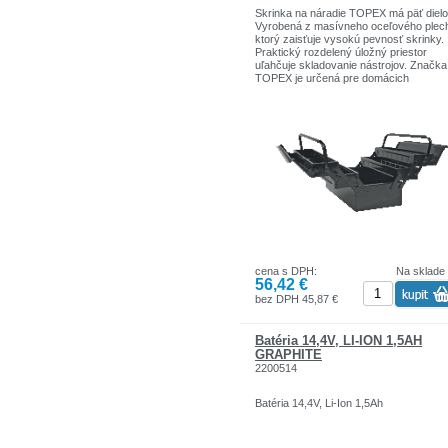
Skrinka na náradie TOPEX má päť dielo
Vyrobená z masívneho oceľového plec
ktorý zaisťuje vysokú pevnosť skrinky.
Praktický rozdelený úložný priestor
uľahčuje skladovanie nástrojov. Značka
TOPEX je určená pre domácich
kutilov.Sortiment značiek TOPEX zahŕň
náradie a doplnky pre domácnosť a gar
Výrobky sú pevnej kvality.
Značka TOPEX je jednou z najznámejš
značiek ručného náradia v Poľsku.
cena s DPH:
Na sklade
56,42 €
bez DPH 45,87 €
Batéria 14,4V, LI-ION 1,5AH
GRAPHITE
2200514
Batéria 14,4V, Li-Ion 1,5Ah