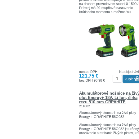
na druhom prevodovom stupni 0-1500 /
Prístroj má 20-stupňové nastavenie
krútiaceho momentu s možnosťou
dodatočného vŕtania, čo umožňuje pre
nastavenie uťahovacej sily. Maximálny
krútiaci moment pri mäkkom skrutkovan
28 Nm a pri tvrdom skrutkovaní 44 Nm.
vŕtačky / skrutkovača je vyrobené z
pevného plastu a ergonomická rukoväť
pokrytá protišmykovým povlakom zvyš
komfort práce. Vstavaná LED dióda vá
umožní osvetliť pracovisko. Sada ďalej
obsahuje baterku s nastaviteľným uhlo
ďalšie príslušenstvo. Sada bola zabale
praktickom kufri.
cena s DPH:
Na objednáv
121,75 €
bez DPH 98,98 €
Akumulátorové nožnice na živ
plot Energy+ 18V, Li-Ion, šírka
rezu 510 mm GRPAHITE
211002
Akumulátorový plotostrih na živé ploty
Energy + GRAPHITE 58G032
Akumulátorový plotostrih na živé ploty
Energy + GRAPHITE 58G032 je určený
orezávanie a strihanie živých plotov, kr
a tenkých konárov. Nožnice sú ideálne 