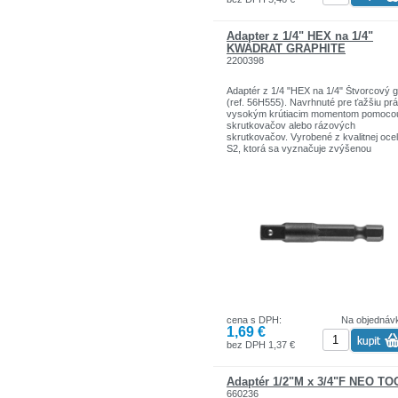
Adapter z 1/4" HEX na 1/4"
KWADRAT GRAPHITE
2200398
Adaptér z 1/4 "HEX na 1/4" Štvorcový gr
(ref. 56H555). Navrhnuté pre ťažšiu pr
vysokým krútiacim momentom pomoco
skrutkovačov alebo rázových
skrutkovačov. Vyrobené z kvalitnej oce
S2, ktorá sa vyznačuje zvýšenou
pružnosťou a odolnosťou proti
mechanickému poškodeniu. Značka
GRAPHITE ponúka široký sortiment
elektrického náradia, ktoré spĺňa
požiadavky profesionálov.
cena s DPH:
Na objednáv
1,69 €
bez DPH 1,37 €
Adaptér 1/2"M x 3/4"F NEO T
660236