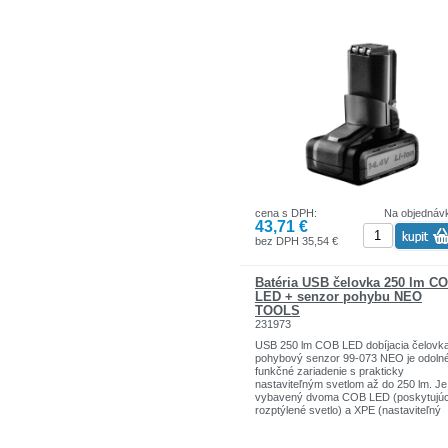
cena s DPH:
Na objednáv
43,71 €
bez DPH 35,54 €
Batéria USB čelovka 250 lm C
LED + senzor pohybu NEO
TOOLS
231973
USB 250 lm COB LED dobíjacia čelovk
pohybový senzor 99-073 NEO je odoln
funkčné zariadenie s prakticky
nastaviteľným svetlom až do 250 lm. Je
vybavený dvoma COB LED (poskytujú
rozptýlené svetlo) a XPE (nastaviteľný
svetelný lúč cez pohyblivú hlavu). Je
napájaný lítium-iónovou batériou 3,7 V 