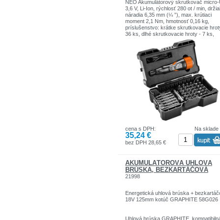
NEO Akumulátorový skrutkovač micro
3,6 V, Li-Ion, rýchlosť 280 ot / min, drži
náradia 6,35 mm (¼ ”), max. krútiaci
moment 2,1 Nm, hmotnosť 0,16 kg,
príslušenstvo: krátke skrutkovacie hrot
36 ks, dlhé skrutkovacie hroty - 7 ks,
adaptér pre vrtáky, prepojovací kábel,
plastová krabica. Napätie batérie3,6 V. 
vŕtacieho skľučovadla HEX 6,35 mm.
Maximálne otáčky za minútu280 ot./min
batérie Li-Ion. Rolúcie za minútu280 ot./
Maximálny krútiaci moment 2,1 Nm1.
cena s DPH:
Na sklade
35,24 €
bez DPH 28,65 €
AKUMULÁTOROVÁ UHLOVÁ
BRÚSKA, BEZKARTÁČOVÁ
21998
Energetická uhlová brúska + bezkartá
18V 125mm kotúč GRAPHITE 58G026
Uhlová brúska GRAPHITE, kompatibiln