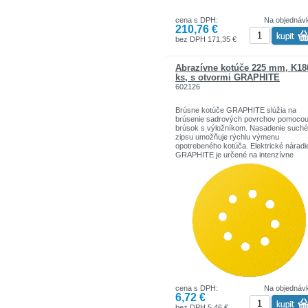
(dxv) 200 x 220 mm, hmotnosť 1,2 kg
cena s DPH:
Na objednáv
Nabíjačka energie Energy +, 2,3A
210,76 €
2 batérie: 2,0 Ah 18 V, Li-Ion 2,0 Ah
bez DPH 171,35 €
Abrazívne kotúče 225 mm, K18
ks, s otvormi GRAPHITE
602126
Brúsne kotúče GRAPHITE slúžia na
brúsenie sadrových povrchov pomoco
brúsok s výložníkom. Nasadenie such
zipsu umožňuje rýchlu výmenu
opotrebeného kotúča. Elektrické náradi
GRAPHITE je určené na intenzívne
používanie s bremenami blízkymi
profesionálnym.
cena s DPH:
Na objednáv
6,72 €
bez DPH 5,46 €