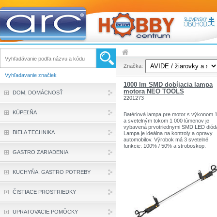
Značka:
Vyhľadavanie značiek
1000 lm SMD dobíjacia lampa
motora NEO TOOLS
DOM, DOMÁCNOSŤ
2201273
KÚPEĽŇA
Batériová lampa pre motor s výkonom 
a svetelným tokom 1 000 lúmenov je
vybavená prvotriednymi SMD LED diód
BIELA TECHNIKA
Lampa je ideálna na kontroly a opravy
automobilov. Výrobok má 3 svetelné
funkcie: 100% / 50% a stroboskop.
GASTRO ZARIADENIA
Napájanie lampy zaisťuje Li-ion batéria 
4 000 mAh, ktorá zaisťuje nepretržitú
prevádzku po dobu 6 hodín. Magnety v
päticiach umožňujú stabilnú polohu žia
KUCHYŇA, GASTRO POTREBY
na kovových povrchoch. Zhoda s
európskymi bezpečnostnými normami j
potvrdená certifikátom CE. Charakterist
ČISTIACE PROSTRIEDKY
VÝKON 10W; 1 000 lúmenov; LED SMD
Vrátane 4000 mAh 3,7 lítium-iónovej bat
3 svetelné funkcie 100%, 50%, strobos
UPRATOVACIE POMÔCKY
USB napájanie; USB nabíjačka je súča