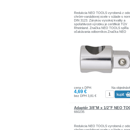
Redukcia NEO TOOLS vyrobená z odol
chróm-vanádiovej ocele v súlade s no
DIN 3123. Zárukou vysokej kvality a
spoľahlivosti výrobku je certifikát TÜV
Rheinland. Značka NEO TOOLS spĺňa
očakávania odborníkov.Značka NEO
TOOLS je determinantom skutočnej
profesionality.
Značka je zodpovedná za poskytovani
spoľahlivých nástrojov,
ktoré sa vyznačujú trvanlivosťou,
precíznosťou, vysokou kvalitou.
cena s DPH:
Na objednáv
4,69 €
bez DPH 3,81 €
Adaptér 3/8"M x 1/2"F NEO T
660235
Redukcia NEO TOOLS vyrobená z odol
chróm-vanádiovej ocele v súlade s no