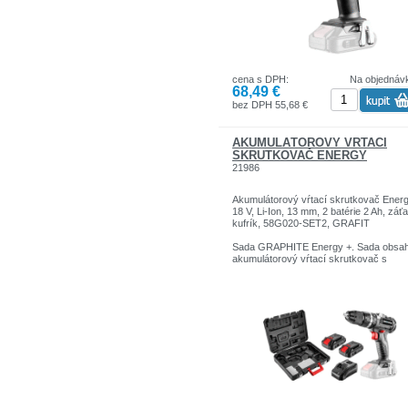
umožňuje rýchle zastavenie vretena, a
diódou osvetľujúcou pracovisko.
Ergonomický tvar rukoväť a optimalizo
celková dĺžka kľúča umožňujú efektívn
prácu za akýchkoľvek podmienok.
cena s DPH:
Na objednáv
68,49 €
bez DPH 55,68 €
AKUMULÁTOROVÝ VŔTACÍ
SKRUTKOVAČ ENERGY
21986
Akumulátorový vŕtací skrutkovač Ener
18 V, Li-Ion, 13 mm, 2 batérie 2 Ah, záťa
kufrík, 58G020-SET2, GRAFIT
Sada GRAPHITE Energy +. Sada obsah
akumulátorový vŕtací skrutkovač s
príklepom (58G020) s dvoma batériami
kapacitou 2,0 Ah (58G001) a nabíjačko
(58G002) v kufríku. Kufor má ďalšie
priehradky na príslušenstvo.
Technické parametre:
18 V, Li-Ion, akumulátorový vŕtací
skrutkovač, rýchlosť I: 0-500 min⁻¹ II: 0
1700 min⁻¹, pravé / ľavé, samosvorné
skľučovadlo 2-13 mm, polohy spojkové
krúžku 1-16 (a vŕtanie krútiaci moment
(mäkký / tvrdý): 38/58 Nm, brzda vrete