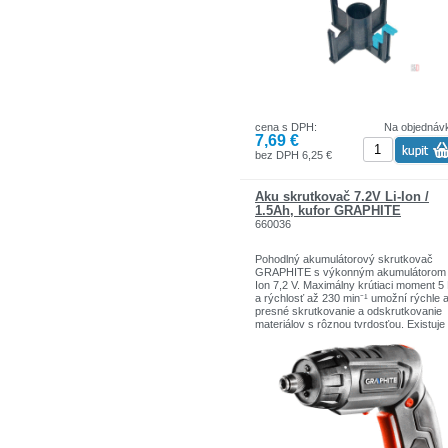
cena s DPH:
Na objednáv
7,69 €
bez DPH 6,25 €
Aku skrutkovač 7.2V Li-Ion /
1.5Ah, kufor GRAPHITE
660036
Pohodlný akumulátorový skrutkovač
GRAPHITE s výkonným akumulátorom 
Ion 7,2 V. Maximálny krútiaci moment 
a rýchlosť až 230 min⁻¹ umožní rýchle 
presné skrutkovanie a odskrutkovanie
materiálov s rôznou tvrdosťou. Existuje 
možnosť vŕtania skrutkovačom. Nástro
šesťuholníkový magnetický držiak 1/4"-
výmena koncoviek je rýchla, pretože s
vykonáva bez použitia nástrojov Výhod
najmä pri malých prácach, je lomená
rukoväť pokrytá protišmykovým materi
Skrutkovanie v tesných a tmavých
priestoroch uľahčuje funkcia svietidla. 
nabíjania batérie je 3-5 hodín, o nabíjaní