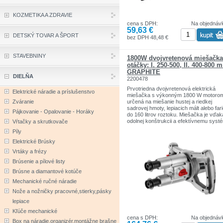
balenia; 4 magnety; Dodatočné bočné
háčiky; Rozsah rozstupu rukovätí 130-
KOZMETIKA A ZDRAVIE
cm; Pracovný čas max 6h; Doba nabíja
cena s DPH:
Na objednáv
4.5h;
59,63 €
DETSKÝ TOVAR A ŠPORT
bez DPH 48,48 €
STAVEBNINY
1800W dvojvretenová miešačka
otáčky: I. 250-500, II. 400-800 m
GRAPHITE
DIELŇA
2200478
Prvotriedna dvojvretenová elektrická
Elektrické náradie a príslušenstvo
miešačka s výkonným 1800 W motoro
Zváranie
určená na miešanie hustej a riedkej
sadrovej hmoty, lepiacich mált alebo fari
Pájkovanie - Opalovanie - Horáky
do 160 litrov roztoku. Miešačka je vďak
odolnej konštrukcii a efektívnemu syst
Vŕtačky a skrutkovače
odvodu tepla prispôsobená na nepretrži
Píly
prevádzku pri dokončovacích prácach 
veľkých stavbách. Miešačka má možno
Elektrické Brúsky
otočného nastavenia vretena a funkciu
Vrtáky a frézy
plynulého rozbehu. Na prvom prevodo
stupni môže motor zariadenia generova
Brúsenie a pílové listy
počet otáčok v rozsahu od 250 do 500 /
Brúsne a diamantové kotúče
a na druhom prevodovom stupni od 400
800 / min. Správne profilovaná,
Mechanické ručné náradie
protišmyková rukoväť prístroja umožňu
Nože a nožničky pracovné,stierky,pásky
pohodlnú a bezpečnú prácu po dlhú dob
Pre bezpečnosť je mixér vybavený
lepiace
blokádou, ktorá zabraňuje náhodnému
Kľúče mechanické
zapnutiu. Telo redukcie je vyrobené z
cena s DPH:
Na objednáv
hliníkovej zliatiny odolnej voči vysokým
Box na náradie,organizér,montážne brašne