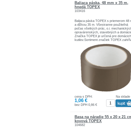
Baliaca páska, 48 mm x 35 m,
hnedá TOPEX
103416
Baliaca páska TOPEX s priemerom 48
a dĺžkou 35 m. Všestranne použiteľná
počas všetkých prác, o.i. mechanickýc
opravárenských, stavebných a domáci
Značka TOPEX je určená pre domácic
kutilov.Sortiment značiek TOPEX zahŕň
náradie a doplnky pre domácnosť a gar
Výrobky sú pevnej kvality.
Značka TOPEX je jednou z najznámejš
značiek ručného náradia v Poľsku.
cena s DPH:
Na sklade
1,06 €
bez DPH 0,86 €
Basa na náradie 55 x 20 x 21 c
kovová TOPEX
104682