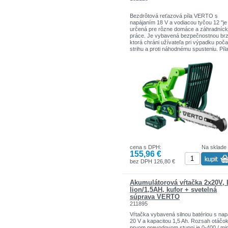
Bezdrôtová reťazová píla VERTO s
napájaním 18 V a vodiacou tyčou 12 "je
určená pre rôzne domáce a záhradníc
práce. Je vybavená bezpečnostnou br
ktorá chráni užívateľa pri výpadku poč
strihu a proti náhodnému spusteniu. Píl
obsahuje automatický systém mazania
reťazí a indikátor hladiny oleja. Nie je
potrebné pripojiť k elektrickej zásuvke, 
výrazne zlepšuje pracovný komfort.
Certifikát CE potvrdzuje súlad s európ
bezpečnostnými normami.
cena s DPH:
Na sklade
155,96 €
bez DPH 126,80 €
Akumulátorová vŕtačka 2x20V, 
lion/1,5AH, kufor + svetelná
súprava VERTO
211895
Vŕtačka vybavená silnou batériou s nap
20 V a kapacitou 1,5 Ah. Rozsah otáčo
prvom prevodovom stupni je 0-400 / min