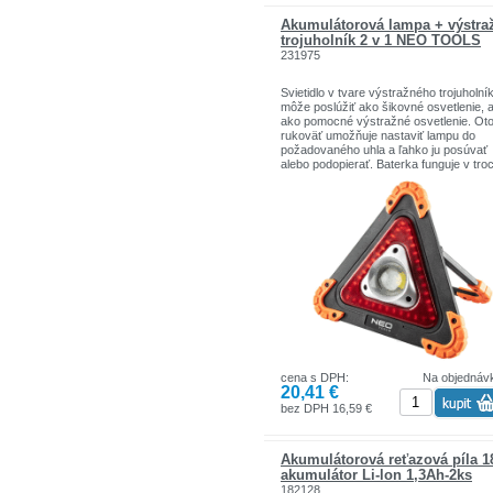
Akumulátorová lampa + výstra
trojuholník 2 v 1 NEO TOOLS
231975
Svietidlo v tvare výstražného trojuholní
môže poslúžiť ako šikovné osvetlenie, a
ako pomocné výstražné osvetlenie. Ot
rukoväť umožňuje nastaviť lampu do
požadovaného uhla a ľahko ju posúvať
alebo podopierať. Baterka funguje v tro
režimoch: 100% biele svetlo, 50% biele
svetlo, červené stroboskopické svetlo.
Zariadenie je napájané 4 batériami AA (n
sú súčasťou balenia) Charakteristické
vlastnosti: Pohyblivá podpora 4xAA
napájanie (nie je súčasťou balenia) Ro
22x220x45mm 3 svetelné funkcie: 100
biele svetlo, 50% biele svetlo, červené
stroboskopické svetlo Technické
parametre: 800lm 10W COB LED Rozm
22 x 220 x 45 mm Materiál: Telo Nylon 
TPR, rohy chránené gumou
cena s DPH:
Na objednáv
20,41 €
bez DPH 16,59 €
Akumulátorová reťazová píla 1
akumulátor Li-lon 1,3Ah-2ks
182128