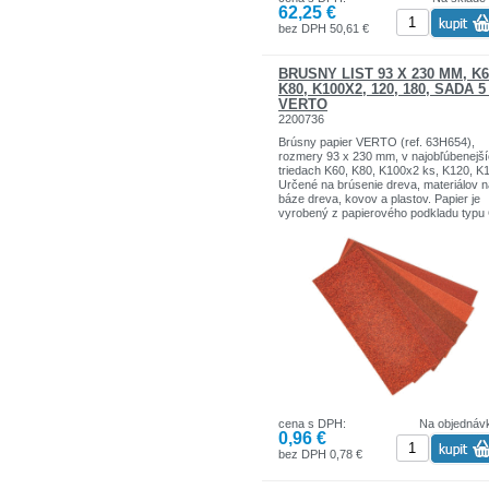
62,25 €
bezpečnejšie vedenie elektrického nára
je možné namontovať prídavnú rukoväť
bez DPH 50,61 €
dvoch polohách. Pracovisko je osvetle
dvoma jasnými LED diódami.
BRÚSNY LIST 93 X 230 MM, K6
K80, K100X2, 120, 180, SADA 5
VERTO
2200736
Brúsny papier VERTO (ref. 63H654),
rozmery 93 x 230 mm, v najobľúbenejš
triedach K60, K80, K100x2 ks, K120, K
Určené na brúsenie dreva, materiálov n
báze dreva, kovov a plastov. Papier je
vyrobený z papierového podkladu typu 
určeného na strojové aj ručné brúsenie
otvoreného zrna, ktorého povrch je z 5
60% pokrytý brúsnym zrnom, čo zaruč
väčšiu odolnosť proti zanášaniu povrch
zrna abrazívny prach. Výrobok je urče
prácu s vibračnými brúskami, plavákmi
brúsnymi blokmi. Značka VERTO ponú
rad elektrického náradia a príslušenstv
každého kutila.
cena s DPH:
Na objednáv
0,96 €
bez DPH 0,78 €