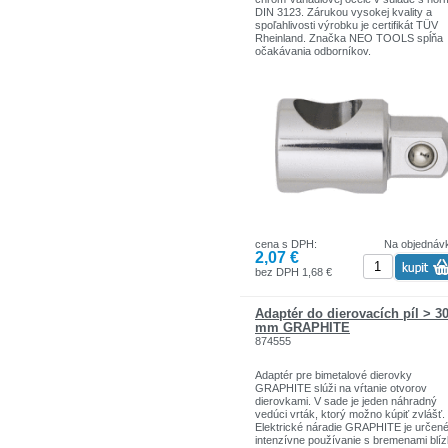
DIN 3123. Zárukou vysokej kvality a
spoľahlivosti výrobku je certifikát TÜV
Rheinland. Značka NEO TOOLS spĺňa
očakávania odborníkov.
Značka NEO TOOLS je determinantom
skutočnej profesionality.
Značka je zodpovedná za poskytovani
spoľahlivých nástrojov,
ktoré sa vyznačujú trvanlivosťou,
precíznosťou, vysokou kvalitou.
cena s DPH:
Na objednáv
2,07 €
bez DPH 1,68 €
Adaptér do dierovacích píl > 3
mm GRAPHITE
874555
Adaptér pre bimetalové dierovky
GRAPHITE slúži na vŕtanie otvorov
dierovkami. V sade je jeden náhradný
vedúci vrták, ktorý možno kúpiť zvlášť.
Elektrické náradie GRAPHITE je určen
intenzívne používanie s bremenami blí