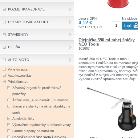
KOZMETIKA A ZDRAVIE
cena s DPH:
Na sklade
4,12 €
DETSKÝ TOVAR A ŠPORT
bez DPH 3,35 €
STAVEBNINY
Olejnička 350 ml tuhej špičky,
NEO Tools
DIELŇA
101607
Mastič 350 ml NEO Tools s tuhou
AUTO-MOTO
koncovkou Používa sa na mazanie ole
alebo iným mazivom z ťažko prístupný
Vône do auta
miest, ako sú prevodovky, nápravy. Mô
byť použitá v akejkoľvek odbornej dielni
Auto kozmetika
Vysoko kvalitné spracovanie zaručuje
Príslušenstvo
dlhodobú životnosť. Značka NEO spĺňa
očakávania odborníkov. Značka NEO T
Závesný organizér, protišmikové
je determinantom skutočnej profesionalit
podložky
Kompetenciou značky je poskytovať
spoľahlivé nástroje, ktoré sa vyznačujú
Ťažné lano , Auto-naviják , Gumolano
odolnosťou, presnosťou a vysokou kvali
Stierače a stierky na okná ,škrabky na
sneh
Autolekárničky
Výstražné trojuholníky a reflexné vesty
Gurtne a spony na batožinu
Podložka pod ŠPZ,sada žiaroviek