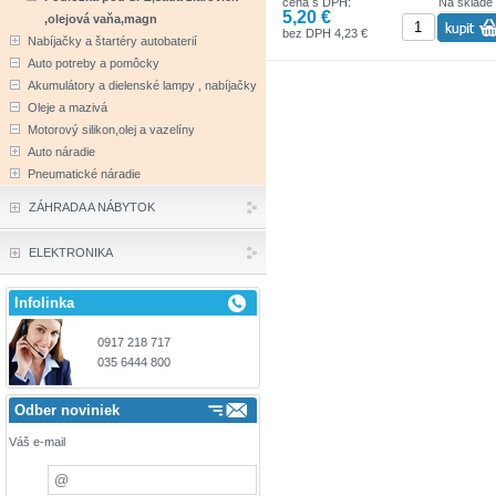
cena s DPH:
Na sklade
5,20 €
,olejová vaňa,magn
bez DPH 4,23 €
Nabíjačky a štartéry autobaterií
Auto potreby a pomôcky
Akumulátory a dielenské lampy , nabíjačky
Oleje a mazivá
Motorový silikon,olej a vazelíny
Auto náradie
Pneumatické náradie
ZÁHRADA A NÁBYTOK
ELEKTRONIKA
Infolinka
0917 218 717
035 6444 800
Odber noviniek
Váš e-mail