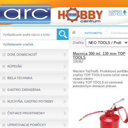
AUTO-MOTO
Príslušenstv
Značka:
Vyhľadavanie značiek
Maznica 300 ml, 130 mm TOP
DOM, DOMÁCNOSŤ
TOOLS
105362
KÚPEĽŇA
Maznice TopToolS. Produktové portfólio
značky TOP TOOLS tvoria ručné nárad
BIELA TECHNIKA
visiace zámky.
Výrobky TOP TOOLS sú venované
jednoduchým domácim prácam.
GASTRO ZARIADENIA
metal
300ml kapacita
Flexibilný hrot dĺžka 130mm
KUCHYŇA, GASTRO POTREBY
ČISTIACE PROSTRIEDKY
UPRATOVACIE POMÔCKY