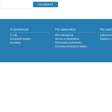
O spoločnosti
Pre zákazníkov
Pre part
O nás
Ako nakupovať
Zákaznick
Otváracie hodiny
Servis a reklamácie
Žiadost o
Kontakty
Obchodné podmienky
Ochrana osobných údajov