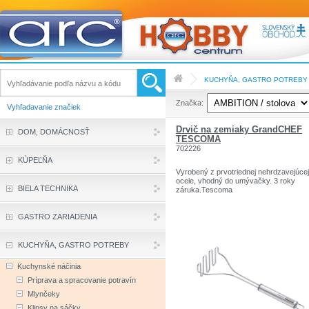
KUCHYŇA, GASTRO POTREBY
Značka:
Vyhľadavanie značiek
Drvič na zemiaky GrandCHEF
DOM, DOMÁCNOSŤ
TESCOMA
702226
KÚPEĽŇA
Vyrobený z prvotriednej nehrdzavejúcej
ocele, vhodný do umývačky. 3 roky
BIELA TECHNIKA
záruka.Tescoma
GASTRO ZARIADENIA
KUCHYŇA, GASTRO POTREBY
Kuchynské náčinia
Príprava a spracovanie potravín
Mlynčeky
Klipsy na sáčky