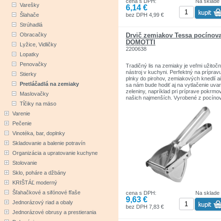
cena s DPH:
Na sklade
Varešky
6,14 €
bez DPH 4,99 €
Šlahače
Strúhadlá
Drvič zemiakov Tessa pocínov
Obracačky
DOMOTTI
Lyžice, Vidličky
2200638
Lopatky
Penovačky
Tradičný lis na zemiaky je veľmi užitoč
nástroj v kuchyni. Perfektný na príprav
Stierky
plnky do pirohov, zemiakových knedlí ai
Pretláčadlá na zemiaky
sa nám bude hodiť aj na vytlačenie uva
zeleniny, napríklad pri príprave pokrmo
Maslovačky
našich najmenších. Vyrobené z pocíno
Tĺčiky na mäso
ocele.
Varenie
Domotti sú produkty nevyhnutné v každ
domácnosti. Doplnky, kuchynské náčini
Pečenie
vybavenie jedálne za atraktívne ceny.
Vinotéka, bar, doplnky
Skladovanie a balenie potravín
Organizácia a upratovanie kuchyne
Stolovanie
Sklo, poháre a džbány
KRIŠTÁĽ moderný
Šľahačkové a sifónové fľaše
cena s DPH:
Na sklade
9,63 €
Jednorázový riad a obaly
bez DPH 7,83 €
Jednorázové obrusy a prestierania