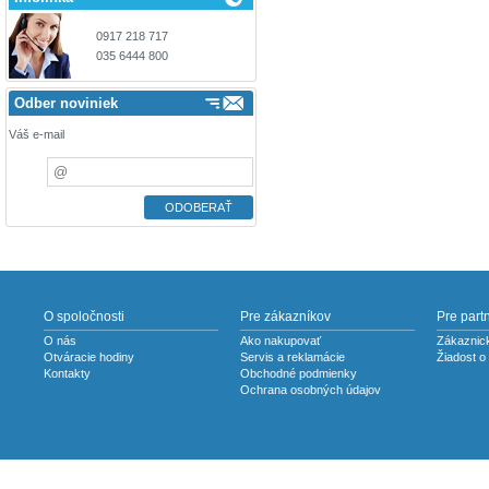
0917 218 717
035 6444 800
Odber noviniek
Váš e-mail
O spoločnosti
Pre zákazníkov
Pre part
O nás
Ako nakupovať
Zákaznick
Otváracie hodiny
Servis a reklamácie
Žiadost o
Kontakty
Obchodné podmienky
Ochrana osobných údajov