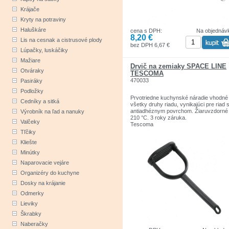
Krájače
Kryty na potraviny
Haluškáre
cena s DPH:
Na objednáv
8,20 €
Lis na cesnak a cistrusové plody
bez DPH 6,67 €
Lúpačky, luskáčiky
Mažiare
Drvič na zemiaky SPACE LINE
Otváraky
TESCOMA
470033
Pasiráky
Podložky
Prvotriedne kuchynské náradie vhodné
Cedníky a sitká
všetky druhy riadu, vynikajúci pre riad 
antiadhéznym povrchom. Žiaruvzdorné
Výrobník na ľad a nanuky
210 °C. 3 roky záruka.
Valčeky
Tescoma
Tľčiky
Kliešte
Minútky
Naparovacie vejáre
Organizéry do kuchyne
Dosky na krájanie
Odmerky
Lieviky
Škrabky
Naberačky