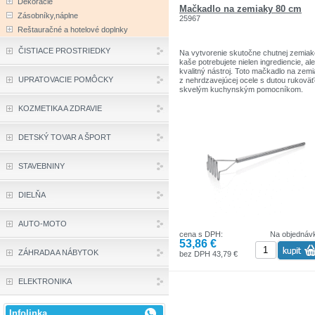
Dekorácie
Mačkadlo na zemiaky 80 cm
Zásobníky,náplne
25967
Reštauračné a hotelové doplnky
ČISTIACE PROSTRIEDKY
Na vytvorenie skutočne chutnej zemiak
kaše potrebujete nielen ingrediencie, ale
kvalitný nástroj. Toto mačkadlo na zem
UPRATOVACIE POMÔCKY
z nehrdzavejúcej ocele s dutou rukoväť
skvelým kuchynským pomocníkom.
Materiál: nehrdzavejúca oceľ
KOZMETIKA A ZDRAVIE
Dĺžka: 80 cm
Rozmery: 14,5 × 9 cm
Farba: nerezová oceľ
DETSKÝ TOVAR A ŠPORT
STAVEBNINY
DIELŇA
AUTO-MOTO
cena s DPH:
Na objednáv
53,86 €
ZÁHRADA A NÁBYTOK
bez DPH 43,79 €
ELEKTRONIKA
Infolinka