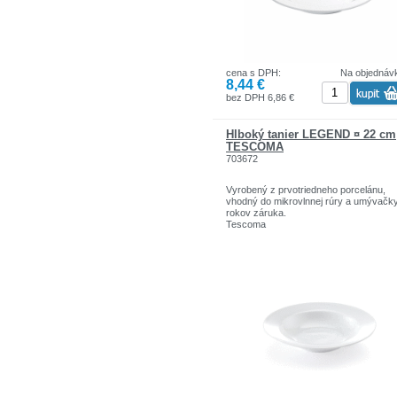
cena s DPH:
Na objednáv
8,44 €
bez DPH 6,86 €
Hlboký tanier LEGEND ¤ 22 cm
TESCOMA
703672
Vyrobený z prvotriedneho porcelánu,
vhodný do mikrovlnnej rúry a umývačky
rokov záruka.
Tescoma