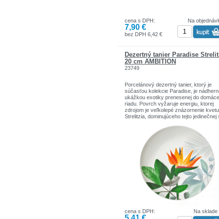
cena s DPH:
Na objednáv
7,90 €
bez DPH 6,42 €
Dezertný tanier Paradise Strelit
20 cm AMBITION
23749
Porcelánový dezertný tanier, ktorý je
súčasťou kolekcie Paradise, je nádher
ukážkou exotiky prenesenej do domác
riadu. Povrch vyžaruje energiu, ktorej
zdrojom je veľkolepé znázornenie kvetu
Strelitzia, dominujúceho tejto jedinečnej s
Na pozadí taniera je zelená krajina
exotických listov, ktorá vytvára úžasnú
kompozíciu, pripomínajúcu letné dni a
vzdialené cesty. Tento nevšedný dezer
tanier sa skvele hodí k zvyšku sady zo
série Paradise. Je ideálnou voľbou pre 
ktorí oceňujú originálne spojenie
porcelánovej tradície s moderným,
odvážnym designom.
Možno umývať v umývačke
Tropický kvetinový vzor
Vyrobený z najkvalitnejšieho porcelánu
cena s DPH:
Na sklade
5,41 €