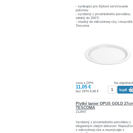
- vynikajúci pre štýlové servírovanie
pokrmov
- vyrobený z prvotriedneho porcelánu,
odolný do 200°C
- vhodný do mikrovlnnej rúry i mraznič
Tescoma
cena s DPH:
Na objednáv
11,05 €
bez DPH 8,98 €
Plytký tanier OPUS GOLD 27c
TESCOMA
212847
Vyrobený z prvotriedneho porcelánu s
elegantným zlatým dekorom. Nepoužíva
v mikrovlnnej rúre a neumývajte v