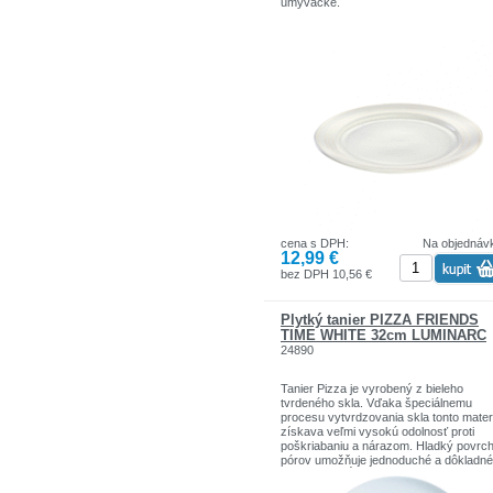
umývačke.
cena s DPH:
Na objednáv
12,99 €
bez DPH 10,56 €
Plytký tanier PIZZA FRIENDS
TIME WHITE 32cm LUMINARC
24890
Tanier Pizza je vyrobený z bieleho
tvrdeného skla. Vďaka špeciálnemu
procesu vytvrdzovania skla tonto mater
získava veľmi vysokú odolnosť proti
poškriabaniu a nárazom. Hladký povrc
pórov umožňuje jednoduché a dôkladné
umývanie spĺňajúci najprísnejšie hygien
normy. Tanier je vhodný ako do domácn