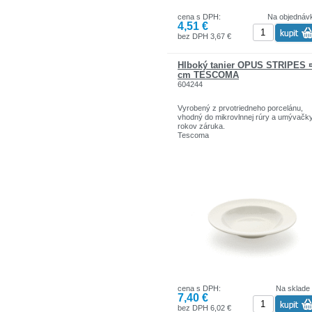
cena s DPH:
Na objednáv
4,51 €
bez DPH 3,67 €
Hlboký tanier OPUS STRIPES ¤
cm TESCOMA
604244
Vyrobený z prvotriedneho porcelánu,
vhodný do mikrovlnnej rúry a umývačky
rokov záruka.
Tescoma
cena s DPH:
Na sklade
7,40 €
bez DPH 6,02 €