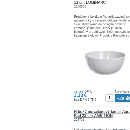
zdokonaľovanie.
13 cm LUMINARC
2200566
Produkty z kolekcie Pampille zaujmú sv
geometrickým vzorom. Odolné, tvrdené
sklo, štylizované do designu drahého
kameňa, je materiál, ktorý je 100%
bezpečný pre zdravie. Sklo neobsahuje
kadmium a olovo. Produkty Pampille sú
vhodné do umývačky a mikrovlnnej rúry
Kolekcia Pampille obsahuje taniere a
šalátové misy, ktoré dokážu vytvoriť
báječný riad, ktorý poteší členov
domácnosti aj hostí.
cena s DPH:
Na sklade
3,38 €
bez DPH 2,75 €
Hlboký porcelánový tanier Aur
Red 23 cm AMBITION
223731
Univerzálny hlboký tanier s priemerom 