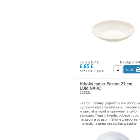
cena s DPH:
Na objednáv
6,95 €
bez DPH 5,65 €
Hlboký tanier Feston 21 cm
LUMINARC
222521
Feston - známy, populárny a v dobrej c
vyrobený riad z bieleho skla. Tvrdené s
je špeciálne tepelne upravené, s cieľom
zabezpečiť lepšiu kvalitu, odolnosť voči
nárazom a otrasom. Sklo je z neporéz
materiálu, a preto nezadržiava žiadne
mikroorganizmy, je 100% hygienické.
Charakteristickým rysom tejto rady sú
delikátne a jemné korálkové tvary. Fest
ideálny pre domácnosti a gastronomick