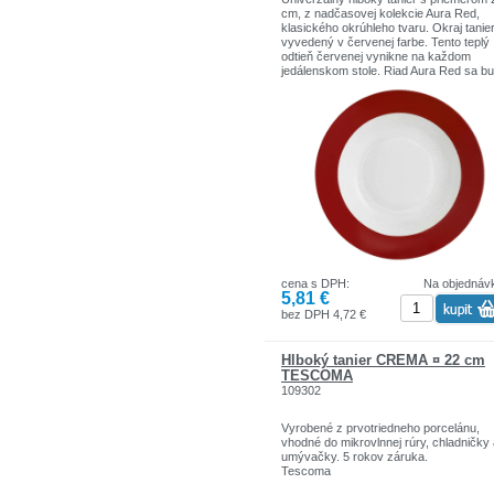
cm, z nadčasovej kolekcie Aura Red,
klasického okrúhleho tvaru. Okraj tanier
vyvedený v červenej farbe. Tento teplý
odtieň červenej vynikne na každom
jedálenskom stole. Riad Aura Red sa b
skvele hodiť na rodinné oslavy, najmä v
období Vianoc, kedy červená farba
dominuje interiéru, vianočnému stromč
aj dekorácii stola.
Vyrobený z vysoko kvalitného porcelán
Klasický okrúhly tvar
Okraj taniera v červenej farbe
cena s DPH:
Na objednáv
5,81 €
bez DPH 4,72 €
Hlboký tanier CREMA ¤ 22 cm
TESCOMA
109302
Vyrobené z prvotriedneho porcelánu,
vhodné do mikrovlnnej rúry, chladničky
umývačky. 5 rokov záruka.
Tescoma