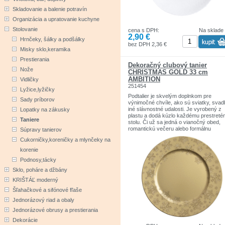
Skladovanie a balenie potravín
Organizácia a upratovanie kuchyne
Stolovanie
cena s DPH:
Na sklade
2,90 €
Hrnčeky, šálky a podšálky
bez DPH 2,36 €
Misky sklo,keramika
Prestierania
Dekoračný clubový tanier
Nože
CHRISTMAS GOLD 33 cm
AMBITION
Vidličky
251454
Lyžice,lyžičky
Podtalier je skvelým doplnkom pre
Sady príborov
výnimočné chvíle, ako sú sviatky, svad
iné slávnostné udalosti. Je vyrobený z
Lopatky na zákusky
plastu a dodá kúzlo každému prestret
Taniere
stolu. Či už sa jedná o vianočný obed,
romantickú večeru alebo formálnu
Súpravy tanierov
svadobnú hostinu, tento podtanier dodá
Cukorničky,koreničky a mlynčeky na
nádherný vzhľad každému aranžmánu.
Vďaka dekoru v podobe snehových vlo
korenie
krásne vyzerá, ale hlavne je tiež nesmi
Podnosy,tácky
praktický. Ľahký a stabilný, je perfektn
podložka pod taniere. Vďaka podtanieru
Sklo, poháre a džbány
každé jedlo stane jedinečným estetick
KRIŠTÁĽ moderný
zážitkom zvyšujúcim štandard vášho ri
Šľahačkové a sifónové fľaše
Vzhľad: zlatá farba a dekor snehových
Jednorázový riad a obaly
vločiek
Odolnosť: Vyrobené z pevného plastu
Jednorázové obrusy a prestierania
Funkčnosť: ľahká, stabilná, tepelne odo
Dekorácie
konštrukcia