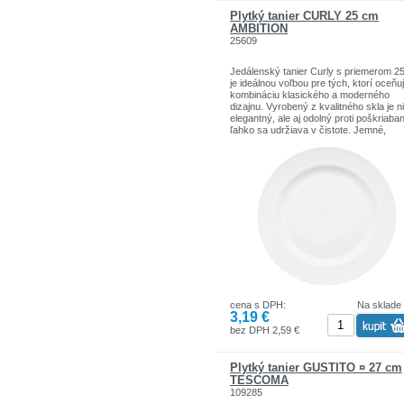
Priemer: 32.00 cm
Plytký tanier CURLY 25 cm
AMBITION
25609
Jedálenský tanier Curly s priemerom 2
je ideálnou voľbou pre tých, ktorí oceňu
kombináciu klasického a moderného
dizajnu. Vyrobený z kvalitného skla je n
elegantný, ale aj odolný proti poškriaban
ľahko sa udržiava v čistote. Jemné,
vertikálne ryhované prúžky dodávajú
jedinečný charakter, vďaka čomu je ka
jedlo výnimočné. Tento minimalistický ta
je ideálny na každodenné použitie aj na
špeciálne príležitosti a dodáva štýlový
nádych každému prestretému stolu.
Moderný dizajn: elegantné rebrované p
zdôrazňujú súčasný štýl
Univerzálne farby: biela sa bude hodiť 
každému riadu
Odolný materiál: vyrobený zo skla odol
proti poškriabaniu a rozbitiu
Jednoduchá údržba: vhodné do umýva
cena s DPH:
Na sklade
riadu pre jednoduché každodenné použi
3,19 €
Optimálna veľkosť: priemer 25 cm, ideá
na servírovanie jedál
bez DPH 2,59 €
Všestranné použitie: ideálne pre
každodenné použitie a špeciálne príležit
Plytký tanier GUSTITO ¤ 27 cm
TESCOMA
109285