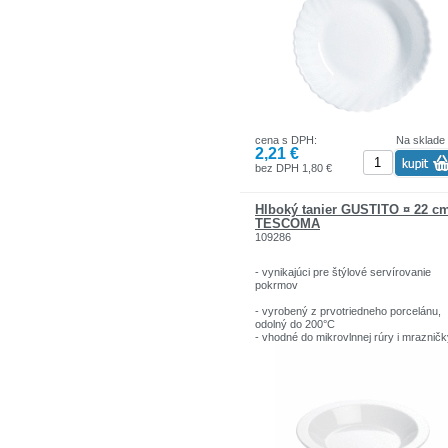
zariadenia.
cena s DPH:
Na sklade
2,21 €
bez DPH 1,80 €
Hlboký tanier GUSTITO ¤ 22 c
TESCOMA
109286
- vynikajúci pre štýlové servírovanie
pokrmov
- vyrobený z prvotriedneho porcelánu,
odolný do 200°C
- vhodné do mikrovlnnej rúry i mraznič
Tescoma