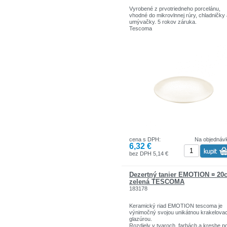
Vyrobené z prvotriedneho porcelánu,
vhodné do mikrovlnnej rúry, chladničky
umývačky. 5 rokov záruka.
Tescoma
cena s DPH:
Na objednáv
6,32 €
bez DPH 5,14 €
Dezertný tanier EMOTION ¤ 20
zelená TESCOMA
183178
Keramický riad EMOTION tescoma je
výnimočný svojou unikátnou krakelova
glazúrou.
Rozdiely v tvaroch, farbách a kresbe p