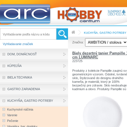
KUCHYŇA, GASTRO POTREBY
Značka:
Vyhľadavanie značiek
Biely dezertný tanier Pampille 
DOM, DOMÁCNOSŤ
cm LUMINARC
223725
KÚPEĽŇA
Produkty z kolekcie Pampille zaujmú sv
geometrickým vzorom. Odolné, tvrdené
BIELA TECHNIKA
sklo, štylizované do designu drahého
kameňa, je materiál, ktorý je 100%
bezpečný pre zdravie. Sklo neobsahuje
GASTRO ZARIADENIA
kadmium a olovo. Produkty Pampille sú
vhodné do umývačky a mikrovlnnej rúry
Kolekcia Pampille obsahuje taniere a
šalátové misy, ktoré dokážu vytvoriť
KUCHYŇA, GASTRO POTREBY
báječný riad, ktorý poteší členov
domácnosti aj hostí.
Kuchynské náčinia
Varenie
Pečenie
Vinotéka, bar, doplnky