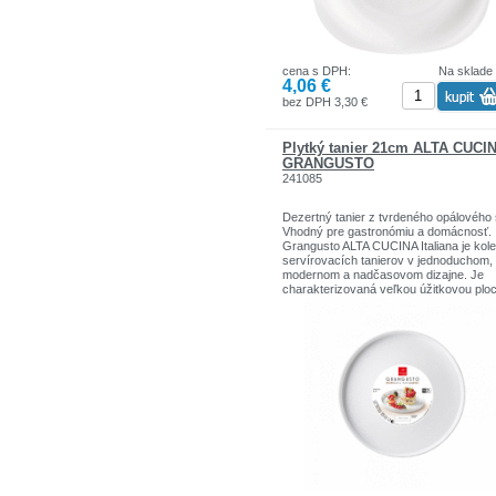
• Dojem opotrebovaných okrajov
• V rustikálnom štýle
cena s DPH:
Na sklade
4,06 €
bez DPH 3,30 €
Plytký tanier 21cm ALTA CUCI
GRANGUSTO
241085
Dezertný tanier z tvrdeného opálového 
Vhodný pre gastronómiu a domácnosť.
Grangusto ALTA CUCINA Italiana je kole
servírovacích tanierov v jednoduchom,
modernom a nadčasovom dizajne. Je
charakterizovaná veľkou úžitkovou plo
a geometrickým okrajom. Opálové sklo
(100% sklo) sa vyznačuje výraznou bie
farbou, ktorá je dosiahnutá pridaním fluó
Je ľahké, hygienické a odolné voči
nasiaknutiu. Opálové sklo je ošetrené
technologickým procesom tvrdenia,
následkom ktorého sú tieto výrobky
obzvlášť odolné voči nárazom a teplot
rozdielom a sú ideálne pre dlhodobé a
bezpečné užívanie. Obzvlášť vhodné d
prostredia s vysokou intenzitou použitia
Vhodné do umývačky riadu a mikrovlnn
rúry.