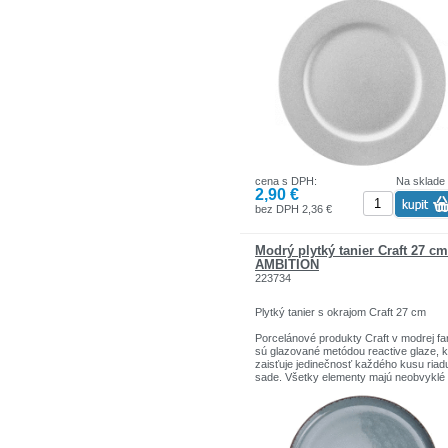
výrazný na to, aby bol ozdobou sám o
sebe. Ide o produkt, ktorý nielen ozdob
stôl, ale ho aj ochráni pred poškodením
nečistotami.
Prevedenie: žiarivá strieborná v trblieta
verzii
Odolnosť: odolný plast
Praktickosť: ľahká, stabilná, odolná voči
vysokým teplotám
Všestrannosť: hodí sa na rôzne druhy r
Jedinečnosť: mimoriadna dekorácia pre
každú príležitosť
cena s DPH:
Na sklade
2,90 €
bez DPH 2,36 €
Modrý plytký tanier Craft 27 cm
AMBITION
223734
Plytký tanier s okrajom Craft 27 cm
Porcelánové produkty Craft v modrej fa
sú glazované metódou reactive glaze, k
zaisťuje jedinečnosť každého kusu riad
sade. Všetky elementy majú neobvyklé
zdobenie ako vzor prepeličích vajec a
tmavo hnedé odreniny na okraji.
Prepracovanosť kolekcie Craft je podp
jej funkčnosťou. Produkty sú vhodné do
umývačky a mikrovlnnej rúry. Šikovnos