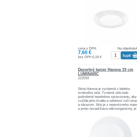
cena s DPH:
Na objednáv
7,60 €
bez DPH 6,18 €
Dezertný tanier Harena 19 cm
LUMINARC
222559
Séria Harena je vyrobená z bieleho
tvrdeného skla. Tvrdené sklo bolo
podrobené tepelnému spracovaniu, aby
zvýšila jeho kvalita a odolnosť voči otr
a nárazom. Sklo je z neporézneho mater
a preto nezadržiava mikroorganizmy, je
100% hygienické.
Jednoduchosť, čistá biela farba, kvalita
prijateľná cena, séria vhodná ako pre
domácnosť tak i pre profesionálnu
gastronómiu.