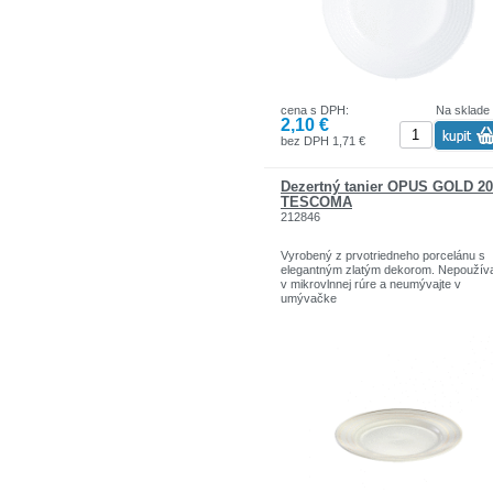
cena s DPH:
Na sklade
2,10 €
bez DPH 1,71 €
Dezertný tanier OPUS GOLD 2
TESCOMA
212846
Vyrobený z prvotriedneho porcelánu s
elegantným zlatým dekorom. Nepoužíva
v mikrovlnnej rúre a neumývajte v
umývačke