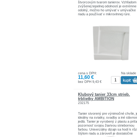
štvorcovým tvarom tanierov. Vzhľadom
zvýšenej tepelnej odolností je extrémne
odolný, možno ho umývať v umývačke
riadu a používať v mikrovlnnej rúre.
cena s DPH:
Na sklade
11,60 €
bez DPH 9,43 €
Klubový tanier 33cm strieb.
trblietky AMBITION
232175
Tanier stvorený pre výnimočné chvíle, j
ideálny na sviatky, svadby a iné slávno
jedlá. Tanier je vyrobený z plastu a priť
pozornosť svojou žiarivou striebornou
farbou. Univerzálny dizajn sa hodí k r
štýlom riadu a zároveň je dostatočne