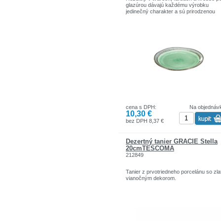
glazúrou dávajú každému výrobku
jedinečný charakter a sú prirodzenou
vlastnosťou tejto línie.
Riad EMOTION je vynikajúci pre
každodenné stolovanie, vhodný do
mikrovlnnej rúry a do umývačky.
Na dlhodobé udržanie unikátneho vzhľ
krakelovacej glazúry odporúčame riad
umývať ihneď po použití.
cena s DPH:
Na objednáv
10,30 €
bez DPH 8,37 €
Dezertný tanier GRACIE Stella
20cmTESCOMA
212849
Tanier z prvotriedneho porcelánu so zl
vianočným dekorom.