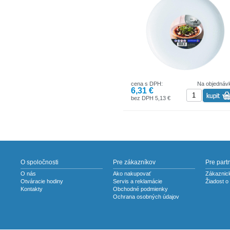
tak pre profesionálnu gastronómiu.
cena s DPH:
Na objednáv
6,31 €
bez DPH 5,13 €
O spoločnosti
Pre zákazníkov
Pre part
O nás
Ako nakupovať
Zákaznick
Otváracie hodiny
Servis a reklamácie
Žiadost o
Kontakty
Obchodné podmienky
Ochrana osobných údajov