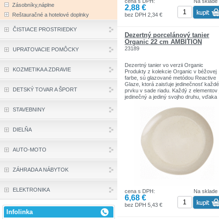
cena s DPH:
Na sklade
Aranžmán: kompatibilný s rôznym dru
Zásobníky,náplne
2,88 €
riadu
Unikátny: mimoriadna dekorácia pre ka
bez DPH 2,34 €
Reštauračné a hotelové doplnky
príležitosť
ČISTIACE PROSTRIEDKY
Dezertný porcelánový tanier
Organic 22 cm AMBITION
23189
UPRATOVACIE POMÔCKY
Dezertný tanier vo verzii Organic
KOZMETIKA A ZDRAVIE
Produkty z kolekcie Organic v béžovej
farbe, sú glazované metódou Reactive
Glaze, ktorá zaisťuje jedinečnosť každ
DETSKÝ TOVAR A ŠPORT
prvku v sade riadu. Každý z elementov 
jedinečný a jediný svojho druhu, vďaka
jedinečnému zdobeniu v podobe jemný
škvrnitých bodiek a nepravidelnému tva
STAVEBNINY
Produkty Organic sú ideálnou voľbou n
prezentáciu pokrmov neobvyklým
spôsobom. Moderný tvar riadu nie je je
DIELŇA
prednosťou kolekcie Organic. Riad je
vhodný do umývačky a mikrovlnnej rúry
Decentne zdobený riad je ideálny na
AUTO-MOTO
každodenné použitie aj pre malé rodinn
oslavy.
ZÁHRADA A NÁBYTOK
Upozornenie: Každý kus riadu Organic 
jedinečný, má jedinečné zdobenie a
jedinečné sfarbenie, ktoré sa líšia intenz
ELEKTRONIKA
cena s DPH:
Na sklade
farby. Vďaka použitiu reaktívnej glazúry
6,68 €
môže farba, rozmery a štruktúra
jednotlivých kusov riadu líšiť, čím je kol
bez DPH 5,43 €
jedinečná. Tieto rozdiely nie sú chybou
Infolinka
produktu.