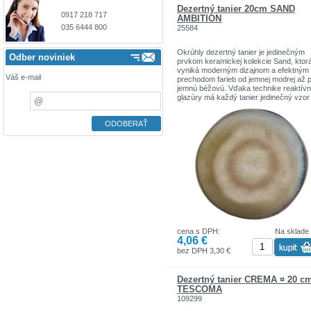
Dezertný tanier 20cm SAND
0917 218 717
AMBITION
035 6444 800
25584
Okrúhly dezertný tanier je jedinečným
Odber noviniek
prvkom keramickej kolekcie Sand, ktor
vyniká moderným dizajnom a efektným
Váš e-mail
prechodom farieb od jemnej modrej až 
jemnú béžovú. Vďaka technike reaktívn
glazúry má každý tanier jedinečný vzor
hĺbku farby, čo mu dodáva jedinečný
charakter. Jemné rozdiely v odtieňoch
zvýrazňujú autenticitu keramiky, vďaka
čomu je každý kus jedinečný. Tanier S
je dokonalým riešením pre každodenné
jedlá aj špeciálne príležitosti - odolná
keramika a univerzálny dizajn znamenaj
že sa harmonicky zmestí do každého
stolového aranžmánu a dodá mu rafino
šarm.
Priemer 20 cm: ideálne pre dezerty, ma
porcie a občerstvenie
Efekt prechodu: hladké prechody farieb
cena s DPH:
Na sklade
modrej na béžovú
4,06 €
Reaktívna glazúra: glazúra poskytuje
jedinečné dekorácie a hĺbku farby
bez DPH 3,30 €
Autenticita: jemné farebné rozdiely
zvýrazňujú jedinečný charakter každéh
taniera
Dezertný tanier CREMA ¤ 20 c
Masívna keramika: trvácna a odolná pri
TESCOMA
každodennom používaní
109299