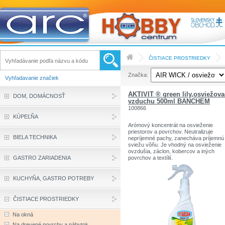
ČISTIACE PROSTRIEDKY
Značka:
Vyhľadavanie značiek
AKTIVIT ® green lily,osviežova
DOM, DOMÁCNOSŤ
vzduchu 500ml BANCHEM
100866
KÚPEĽŇA
Arómový koncentrát na osvieženie
priestorov a povrchov. Neutralizuje
BIELA TECHNIKA
nepríjemné pachy, zanecháva príjemnú
sviežu vôňu. Je vhodný na osvieženie
ovzdušia, záclon, kobercov a iných
GASTRO ZARIADENIA
povrchov a textílií.
KUCHYŇA, GASTRO POTREBY
ČISTIACE PROSTRIEDKY
Na okná
Na drevené povrchy a nábytok