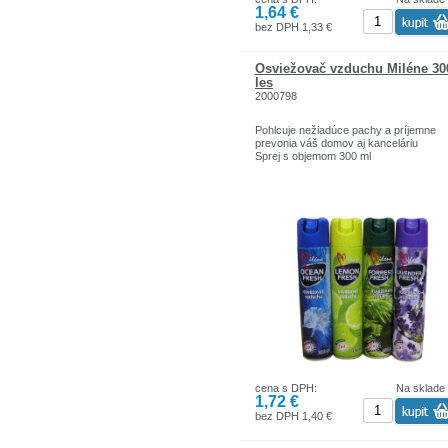
1,64 €
bez DPH 1,33 €
Osviežovač vzduchu Miléne 3
les
2000798
Pohlcuje nežiadúce pachy a príjemne
prevonia váš domov aj kanceláriu
Sprej s objemom 300 ml
cena s DPH:
Na sklade
1,72 €
bez DPH 1,40 €