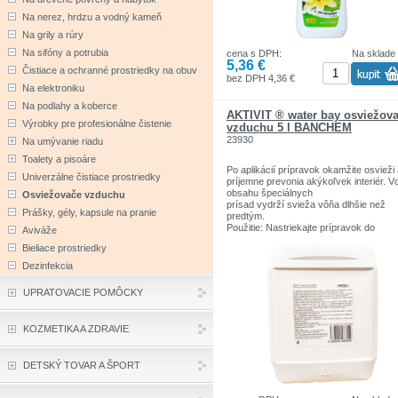
Na nerez, hrdzu a vodný kameň
Na grily a rúry
Na sifóny a potrubia
cena s DPH:
Na sklade
5,36 €
Čistiace a ochranné prostriedky na obuv
bez DPH 4,36 €
Na elektroniku
Na podlahy a koberce
AKTIVIT ® water bay osviežov
Výrobky pre profesionálne čistenie
vzduchu 5 l BANCHEM
23930
Na umývanie riadu
Toalety a pisoáre
Po aplikácií prípravok okamžite osvieži
Univerzálne čistiace prostriedky
príjemne prevonia akýkoľvek interiér. 
obsahu špeciálnych
Osviežovače vzduchu
prísad vydrží svieža vôňa dlhšie než
Prášky, gély, kapsule na pranie
predtým.
Použitie: Nastriekajte prípravok do
Aviváže
priestoru, na povrch kobercov, závesov
Bieliace prostriedky
čalúnenia alebo na akýkoľvek
iný povrch a užívajte si príjemný pocit z
Dezinfekcia
dlhotrvajúcej vône.
UPRATOVACIE POMÔCKY
Objem: 5 L
KOZMETIKA A ZDRAVIE
DETSKÝ TOVAR A ŠPORT