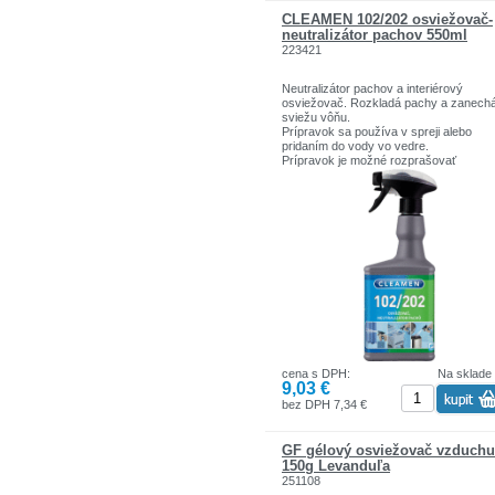
CLEAMEN 102/202 osviežovač-
neutralizátor pachov 550ml
223421
Neutralizátor pachov a interiérový
osviežovač. Rozkladá pachy a zanech
sviežu vôňu.
Prípravok sa používa v spreji alebo
pridaním do vody vo vedre.
Prípravok je možné rozprašovať
koncentrovaný, alebo zriedený (pozri
tabuľku) na steny, nábytok (i drevenný)
textilné čalúnenie, závesy a žalúzie.
Prípravok sa úplne odparí a po odparen
nezanecháva zvyšky ani škvrny , iba v
priestore zanechá príjemnú vôňu.
Pri použití v umývacom roztoku zvyšuj
parfumačný účinok pri mopovaní, alebo
vytieraní, možno použiť samostatne do
vody, alebo spolu s čistiacimi prostried
Cleamen a Krystal.
Balenie: 550 ml
cena s DPH:
Na sklade
9,03 €
bez DPH 7,34 €
GF gélový osviežovač vzduchu
150g Levanduľa
251108