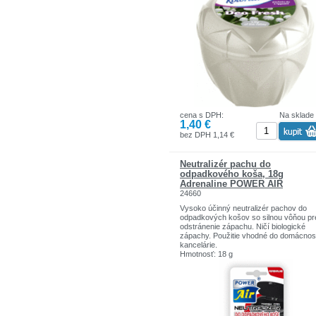
cena s DPH:
Na sklade
1,40 €
bez DPH 1,14 €
Neutralizér pachu do
odpadkového koša, 18g
Adrenaline POWER AIR
24660
Vysoko účinný neutralizér pachov do
odpadkových košov so silnou vôňou pr
odstránenie zápachu. Ničí biologické
zápachy. Použitie vhodné do domácnost
kancelárie.
Hmotnosť: 18 g