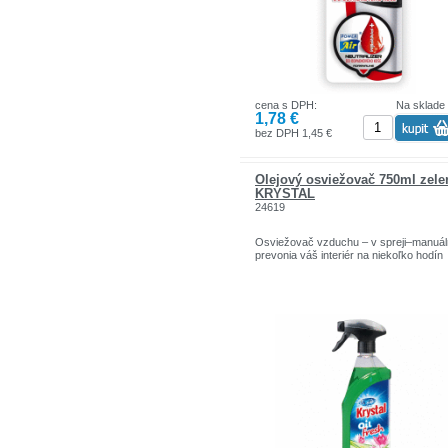
cena s DPH:
Na sklade
1,78 €
bez DPH 1,45 €
Olejový osviežovač 750ml zele
KRYSTAL
24619
Osviežovač vzduchu – v spreji–manuál
prevonia váš interiér na niekoľko hodín