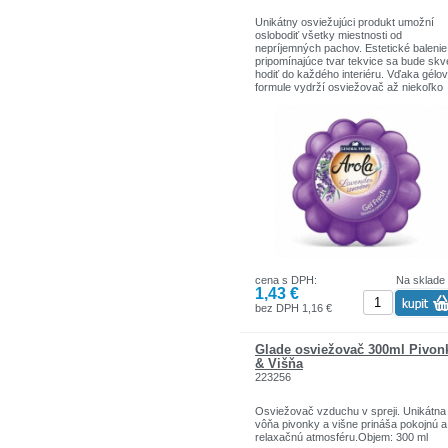
Unikátny osviežujúci produkt umožní
oslobodiť všetky miestnosti od
nepríjemných pachov. Estetické balenie
pripomínajúce tvar tekvice sa bude skv
hodiť do každého interiéru. Vďaka gélov
formule vydrží osviežovač až niekoľko
týždňov. Tento malý predmet, hoci vyze
skromne, vďaka svojim voňavým funkc
určite nezostane bez povšimnutia.
Hmostnosť: 150 g
cena s DPH:
Na sklade
1,43 €
bez DPH 1,16 €
Glade osviežovač 300ml Pivon
& Višňa
223256
Osviežovač vzduchu v spreji. Unikátna
vôňa pivonky a višne prináša pokojnú a
relaxačnú atmosféru.Objem: 300 ml