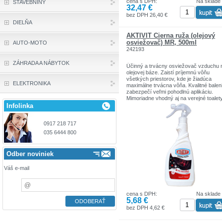
cena s DPH:
Na sklade
STAVEBNINY
32,47 €
bez DPH 26,40 €
DIELŇA
AKTIVIT Čierna ruža (olejový
osviežovač) MR, 500ml
AUTO-MOTO
242193
ZÁHRADA A NÁBYTOK
Účinný a trvácny osviežovač vzduchu 
olejovej báze. Zaistí príjemnú vôňu
všetkých priestorov, kde je žiadúca
ELEKTRONIKA
maximálne trvácna vôňa. Kvalitné balen
zabezpečí veľmi pohodlnú aplikáciu.
Mimoriadne vhodný aj na verejné toalety
pisoárov a kúpeľní, kde sa pohybuje vä
Infolinka
množstvo ľudí. Vôňa Čierna ruža je
unikátnou kombináciou veľmi jemných 
0917 218 717
ruže a čerstvej bavlny. Táto jedinečná 
pôsobí luxusne a zároveň čisto a
035 6444 800
prirodzene. Pripomína vôňu čerstvo
vypratej bielizne, čím navodzuje uvoľne
príjemnú atmosféru domova.
Odber noviniek
Objem: 500 ml
Váš e-mail
cena s DPH:
Na sklade
5,68 €
bez DPH 4,62 €