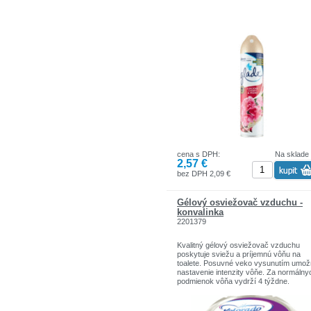
cena s DPH:
Na sklade
2,57 €
bez DPH 2,09 €
Gélový osviežovač vzduchu -
konvalinka
2201379
Kvalitný gélový osviežovač vzduchu
poskytuje sviežu a príjemnú vôňu na
toalete. Posuvné veko vysunutím umož
nastavenie intenzity vôňe. Za normálny
podmienok vôňa vydrží 4 týždne.