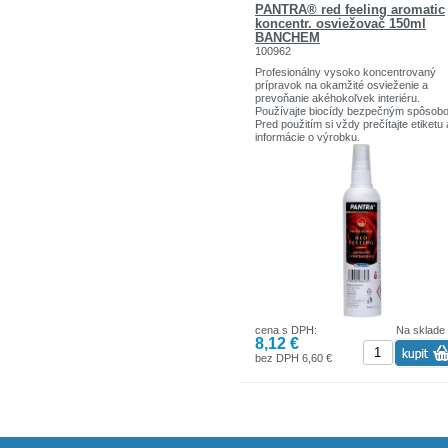
PANTRA® red feeling aromatic
koncentr. osviežovač 150ml
BANCHEM
100962
Profesionálny vysoko koncentrovaný
prípravok na okamžité osvieženie a
prevoňanie akéhokoľvek interiéru.
Používajte biocídy bezpečným spôsob
Pred použitím si vždy prečítajte etiketu 
informácie o výrobku.
cena s DPH:
Na sklade
8,12 €
bez DPH 6,60 €