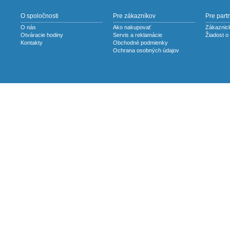
O spoločnosti
Pre zákazníkov
Pre part
O nás
Ako nakupovať
Zákaznick
Otváracie hodiny
Servis a reklamácie
Žiadost o
Kontakty
Obchodné podmienky
Ochrana osobných údajov