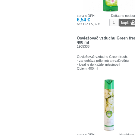
cena s DPH:
Dočasne nedos
6,54 €
bez DPH 5,32 €
Osviežovač vzduchu Green fre
400 ml
1905338
Osviežovač vzduchu Green fresh.
- zanecháva príjemnú a trvalú vôňu
- ideálne do každej miestnosti
Objem: 400 ml
cena s DPH:
Na sklade