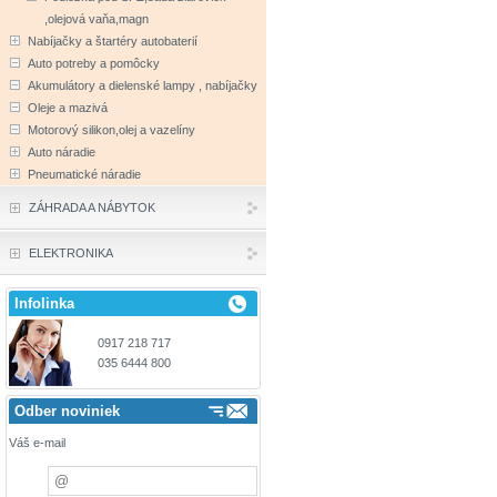
,olejová vaňa,magn
Nabíjačky a štartéry autobaterií
Auto potreby a pomôcky
Akumulátory a dielenské lampy , nabíjačky
Oleje a mazivá
Motorový silikon,olej a vazelíny
Auto náradie
Pneumatické náradie
ZÁHRADA A NÁBYTOK
ELEKTRONIKA
Infolinka
0917 218 717
035 6444 800
Odber noviniek
Váš e-mail