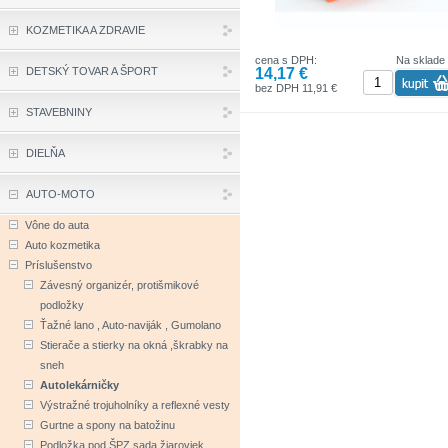
KOZMETIKA A ZDRAVIE
cena s DPH:
Na sklade
14,17 €
DETSKÝ TOVAR A ŠPORT
bez DPH 11,91 €
STAVEBNINY
DIELŇA
AUTO-MOTO
Vône do auta
Auto kozmetika
Príslušenstvo
Závesný organizér, protišmikové
podložky
Ťažné lano , Auto-naviják , Gumolano
Stierače a stierky na okná ,škrabky na
sneh
Autolekárničky
Výstražné trojuholníky a reflexné vesty
Gurtne a spony na batožinu
Podložka pod ŠPZ,sada žiaroviek