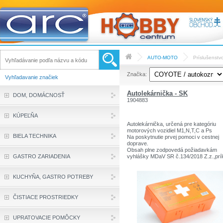
AUTO-MOTO
Príslušenstv
Značka:
Vyhľadavanie značiek
Autolekárnička - SK
DOM, DOMÁCNOSŤ
1904883
KÚPEĽŇA
Autolekárnička, určená pre kategóriu
motorových vozidiel M1,N,T,C a Ps
BIELA TECHNIKA
Na poskytnutie prvej pomoci v cestnej
doprave.
Obsah plne zodpovedá požiadavkám
GASTRO ZARIADENIA
vyhlášky MDaV SR č.134/2018 Z.z.,prí
č.2
KUCHYŇA, GASTRO POTREBY
ČISTIACE PROSTRIEDKY
UPRATOVACIE POMÔCKY