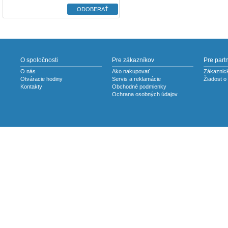
O spoločnosti
Pre zákazníkov
Pre part
O nás
Ako nakupovať
Zákaznick
Otváracie hodiny
Servis a reklamácie
Žiadost o
Kontakty
Obchodné podmienky
Ochrana osobných údajov