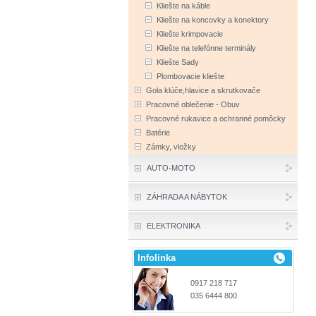
Kliešte na káble
Kliešte na koncovky a konektory
Kliešte krimpovacie
Kliešte na telefónne terminály
Kliešte Sady
Plombovacie kliešte
Gola klúče,hlavice a skrutkovače
Pracovné oblečenie - Obuv
Pracovné rukavice a ochranné pomôcky
Batérie
Zámky, vložky
AUTO-MOTO
ZÁHRADA A NÁBYTOK
ELEKTRONIKA
Infolinka
0917 218 717
035 6444 800