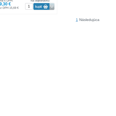
ena s DPH:
Na objednávku
9,30 €
ez DPH 15,69 €
1
Následujúca