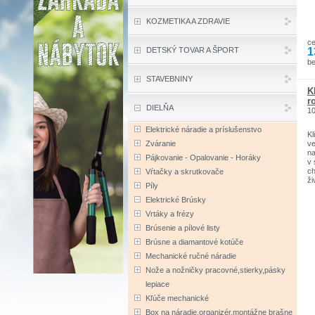
KOZMETIKA A ZDRAVIE
c
1
DETSKÝ TOVAR A ŠPORT
b
STAVEBNINY
K
r
DIELŇA
1
Elektrické náradie a príslušenstvo
Kl
Zváranie
ve
na
Pájkovanie - Opalovanie - Horáky
v 
ch
Vŕtačky a skrutkovače
ži
Píly
er
po
Elektrické Brúsky
po
Vrtáky a frézy
v
sp
Brúsenie a pílové listy
Z
Brúsne a diamantové kotúče
sk
Zn
Mechanické ručné náradie
sp
Nože a nožničky pracovné,stierky,pásky
kt
pr
lepiace
Kľúče mechanické
Box na náradie,organizér,montážne brašne