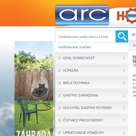
Z
Vyhľadavanie značiek
H
DOM, DOMÁCNOSŤ
N
1
KÚPEĽŇA
Kľ
ko
BIELA TECHNIKA
z 
kt
po
GASTRO ZARIADENIA
ce
2
oč
Z
KUCHYŇA, GASTRO POTREBY
sk
Zn
sp
ČISTIACE PROSTRIEDKY
kt
pr
UPRATOVACIE POMÔCKY