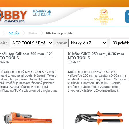
DIELŇA
Kliešte
Kliešte na potrubie
načka:
Radenie:
asák typ Stillson 300 mm, 12"
Kliešte SIKO 250 mm, 0–36 mm
EO TOOLS
NEO TOOLS
903776
1903777
úč Stillson ohnutý NEO TOOLS. Čeľuste
Kliešte na potrubie NEO TOOLS s
vané z legovanej ocele, brúsené. Teleso
veľkosťou 250 mm a rozpätím 0-36 mm, s
odolnej temperovanej liatiny. Má mierku,
nastaviteľným posuvným kĺbom. Vyrobené
orá umožňuje nastaviť žiadaný priemer
v súlade s normou DIN 8976. Kvalitná
trubia. Kvalita nástrojov potvrdená
chróm-vanádiová oceľ zaisťuje dlhú
rtifikáciou TÜV a zárukou od výrobcu na
životnosť kliešťov. . Dvojmateriálová,
5 rokov . Značka NEO TOOLS spĺňa
ergonomicky tvarovaná rukoväť zvyšuje
akávania odborníkov.
pohodlie používania. Kvalita nástrojov
načka NEO TOOLS je determinantom
potvrdená certifikáciou TÜV a zárukou od
utočnej profesionality.
výrobcu na 25 rokov . Značka NEO TOOL
ačka je zodpovedná za poskytovanie
spĺňa očakávania odborníkov.
oľahlivých nástrojov,
Značka NEO TOOLS je determinantom
oré sa vyznačujú trvanlivosťou,
skutočnej profesionality.
ecíznosťou, vysokou kvalitou.
Značka je zodpovedná za poskytovanie
spoľahlivých nástrojov,
ktoré sa vyznačujú trvanlivosťou,