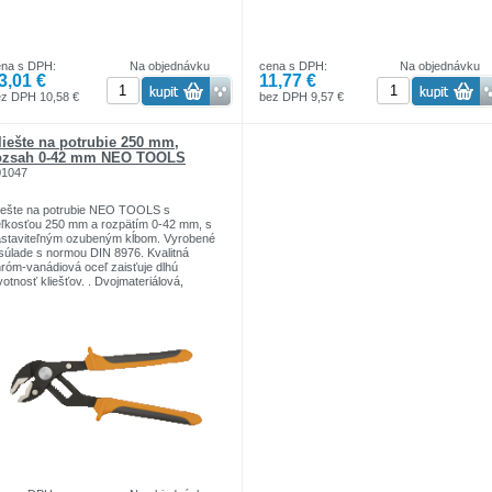
precíznosťou, vysokou kvalitou.
ena s DPH:
Na objednávku
cena s DPH:
Na objednávku
3,01 €
11,77 €
ez DPH 10,58 €
bez DPH 9,57 €
liešte na potrubie 250 mm,
ozsah 0-42 mm NEO TOOLS
01047
iešte na potrubie NEO TOOLS s
ľkosťou 250 mm a rozpätím 0-42 mm, s
staviteľným ozubeným kĺbom. Vyrobené
súlade s normou DIN 8976. Kvalitná
róm-vanádiová oceľ zaisťuje dlhú
votnosť kliešťov. . Dvojmateriálová,
gonomicky tvarovaná rukoväť zvyšuje
hodlie používania. Kvalita nástrojov
tvrdená certifikáciou TÜV a zárukou od
ýrobcu na 25 rokov . Značka NEO TOOLS
ĺňa očakávania odborníkov.
načka NEO TOOLS je determinantom
utočnej profesionality.
ačka je zodpovedná za poskytovanie
oľahlivých nástrojov,
oré sa vyznačujú trvanlivosťou,
ecíznosťou, vysokou kvalitou.