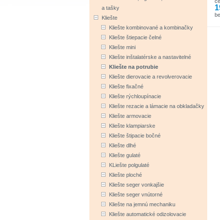
c
1
a tašky
b
Kliešte
Kliešte kombinované a kombinačky
Kliešte štiepacie čelné
Kliešte mini
Kliešte inštalatérske a nastavitelné
Kliešte na potrubie
Kliešte dierovacie a revolverovacie
Kliešte fixačné
Kliešte rýchloupínacie
Kliešte rezacie a lámacie na obkladačky
Kliešte armovacie
Kliešte klampiarske
Kliešte štipacie bočné
Kliešte dlhé
Kliešte gulaté
KLiešte polgulaté
Kliešte ploché
Kliešte seger vonkajšie
Kliešte seger vnútorné
Kliešte na jemnú mechaniku
Kliešte automatické odizolovacie