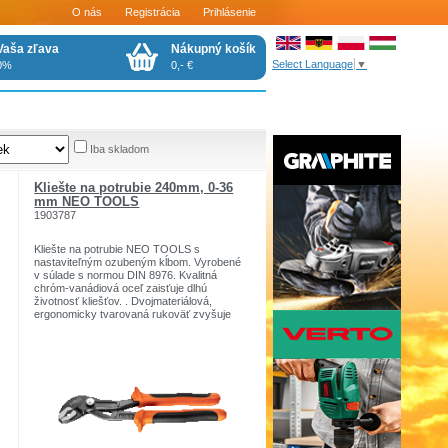
O nás
Registrácia
Prihlásenie
Vaša zľava
Nákupný košík
Select Language
▼
0%
0,- €
Iba skladom
Kliešte na potrubie 240mm, 0-36
mm NEO TOOLS
1903787
Kliešte na potrubie NEO TOOLS s
nastaviteľným ozubeným kĺbom. Vyrobené
v súlade s normou DIN 8976. Kvalitná
chróm-vanádiová oceľ zaisťuje dlhú
životnosť kliešťov. . Dvojmateriálová,
ergonomicky tvarovaná rukoväť zvyšuje
pohodlie používania. Kvalita nástrojov
potvrdená certifikáciou TÜV a zárukou od
výrobcu na 25 rokov . Značka NEO TOOLS
S
spĺňa očakávania odborníkov.
Značka NEO TOOLS je determinantom
skutočnej profesionality.
Značka je zodpovedná za poskytovanie
spoľahlivých nástrojov,
ktoré sa vyznačujú trvanlivosťou,
precíznosťou, vysokou kvalitou.