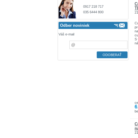
C
0917 218 717
T
035 6444 800
2
C
Odber noviniek
pr
na
Váš e-mail
cu
S 
ná
pr
Cu
do
ro
c
6
be
C
n
2