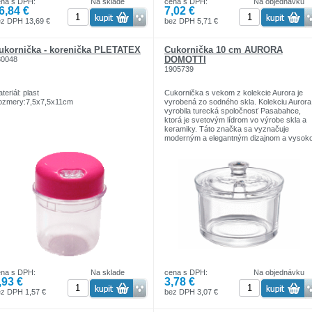
ena s DPH:
Na sklade
cena s DPH:
Na objednávku
eleho porcelánu a bambusu sa perfektne
6,84 €
7,02 €
dí k akémukoľvek usporiadaniu stola
ržba: jednoduché ručné umývanie
ez DPH 13,69 €
bez DPH 5,71 €
etkých elementov súpravy
tetika:krásne sa prezentuje na stole a
dá eleganciu každému interiéru
ukornička - korenička PLETATEX
Cukornička 10 cm AURORA
DOMOTTI
80048
1905739
teriál: plast
Cukornička s vekom z kolekcie Aurora je
ozmery:7,5x7,5x11cm
vyrobená zo sodného skla. Kolekciu Aurora
vyrobila turecká spoločnosť Pasabahce,
ktorá je svetovým lídrom vo výrobe skla a
keramiky. Táto značka sa vyznačuje
moderným a elegantným dizajnom a vysok
kvalitným sklom odolným proti nárazu a
poškriabaniu.
ena s DPH:
Na sklade
cena s DPH:
Na objednávku
,93 €
3,78 €
z DPH 1,57 €
bez DPH 3,07 €