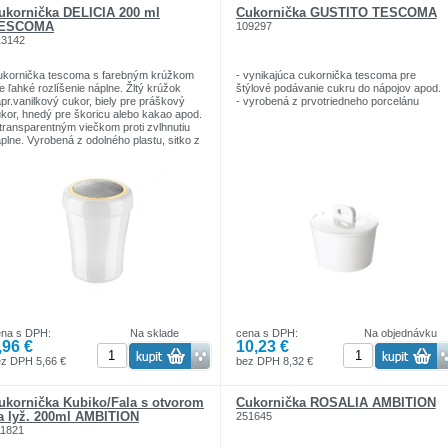
ukornička DELÍCIA 200 ml
Cukornička GUSTITO TESCOMA
ESCOMA
109297
13142
ukornička tescoma s farebným krúžkom
- vynikajúca cukornička tescoma pre
e ľahké rozlíšenie náplne. Žltý krúžok
štýlové podávanie cukru do nápojov apod.
pr.vanilkový cukor, biely pre práškový
- vyrobená z prvotriedneho porcelánu
kor, hnedý pre škoricu alebo kakao apod.
transparentným viečkom proti zvlhnutiu
plne. Vyrobená z odolného plastu, sitko z
votriednej nehrzdavejúcej ocele.
korničku možno ľahko rozložiť a
konale vyčistiť, vhodná do umývačky. 3
ky záruka.
ena s DPH:
Na sklade
cena s DPH:
Na objednávku
,96 €
10,23 €
z DPH 5,66 €
bez DPH 8,32 €
ukornička Kubiko/Fala s otvorom
Cukornička ROSALIA AMBITION
a lyž. 200ml AMBITION
251645
11821