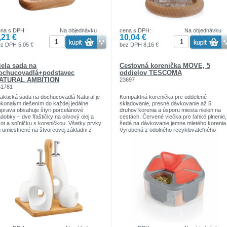
ena s DPH:
Na objednávku
cena s DPH:
Na objednávku
,21 €
10,04 €
z DPH 5,05 €
bez DPH 8,16 €
iela sada na
Cestovná korenička MOVE, 5
ochucovadlá+podstavec
oddielov TESCOMA
ATURAL AMBITION
23697
51781
aktická sada na dochucovadlá Natural je
Kompaktná korenička pre oddelené
konalým riešením do každej jedálne.
skladovanie, presné dávkovanie až 5
prava obsahuje štyri porcelánové
druhov korenia a úsporu miesta nielen na
dobky – dve fľaštičky na olivový olej a
cestách. Červené viečka pre ľahké plnenie,
ot a soľničku s koreničkou. Všetky prvky
šedá na dávkovanie jemne mletého korenia
 umiestnené na štvorcovej základni z
Vyrobená z odolného recyklovateľného
olného bambusového dreva, ktorá je
plastu, umývajte pod tečúcou vodou a
bavená úchytom. Vďaka kombinácii
nechajte vysušiť. 3 roky záruka.
tne bieleho porcelánu a prírodného dreva
Rozmery:
 set skvele hodí do moderných a
ŠÍRKA-9cm
andinávskych interiérov. Súprava Natural
VÝŠKA - 4cm
 praktickým doplnkom do každej kuchyne
DĹŽKA - 9cm
jedálne, ktorý na stole vyzerá krásne a
Ostatné parametre:
dáva jej prirodzené kúzlo.
MATERIÁL- plast
dobky z porcelánu: na olej, ocot, soľ a
PRODUKTOVÁ LÍNIA- MOVE
renie
TYP- korenička
mbusová základňa s úchytom: prírodná,
UPRESNENIE- cestovné
olná, s výrezmi na jednoduché
ZARADENIE- dochucovanie
enášanie
UMÝVANIE V UMÝVAČKE- Nie
andinávsky dizajn: kombinácia matne