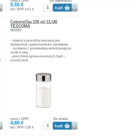
cena s DPH:
Na objednávku
5,55 €
bez DPH 4,51 €
Cukornička 150 ml CLUB
TESCOMA
083283
- stolová cukornička tescoma pre
domácnosti i gastronomické zariadenia
- vyrobená z prvotriednej nehrdzavejúcej
ocele a skla
- povrchová úprava kovových častí –
o
vysoký lesk
cena s DPH:
Na sklade
4,86 €
bez DPH 3,95 €