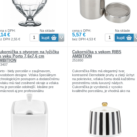
ena s DPH:
Na sklade
cena s DPH:
Na sklade
,14 €
5,57 €
z DPH 2,55 €
bez DPH 4,53 €
ukornička s otvorom na lyžičku
Cukornička s vekom RIBS
o veku Porto 7,6x7,6 cm
AMBITION
MBITION
251650
23407
rto - biely porcelán v zaujímavom,
Cukornička Ribs má elegantný tvar,
ovodobom designe. Vďaka špeciálnym
kontrastné čiernobiele pruhy a zlatý úchyt
echnologickým postupom a dodatočnému
na pokrievke, vďaka čomu dodá každému
vlaku má riad zosilnené okraje a vďaka
prestretému stolu luxusný nádych.
mu je porcelán odolnejší. Ideálne pre
Cukornička je vyrobená z vysoko
mácnosti aj pre profesionálnu
kvalitného porcelánu, je vhodná ako na
stronómiu.
každodenné použitie, tak na sviatočné
kornička je vybavená otvorom pre
príležitosti. Skvele poslúži aj ako
žičku vo veku.
dekoratívny prvok na stole. Na zachovanie
kvality zlatých zdobení sa odporúča ručné
umývanie. Produkt nie je vhodný do
mikrovlnej rúry.
Objem: celkový, úplne po okraj 300 ml,
úžitkový objem: 250 ml
Design: výrazný čiernobiely pruhovaný vzo
so zlatým úchytom na pokrievke
Kvalita spracovania: porcelán s vysokou