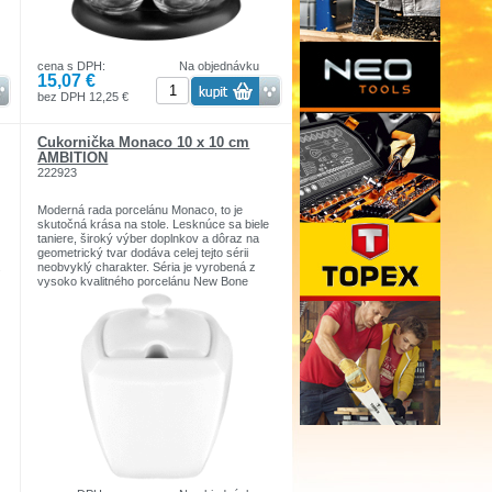
cena s DPH:
Na objednávku
15,07 €
bez DPH 12,25 €
Cukornička Monaco 10 x 10 cm
AMBITION
222923
Moderná rada porcelánu Monaco, to je
skutočná krása na stole. Lesknúce sa biele
taniere, široký výber doplnkov a dôraz na
geometrický tvar dodáva celej tejto sérii
.
neobvyklý charakter. Séria je vyrobená z
vysoko kvalitného porcelánu New Bone
China. Porcelán je zosilnený, čo zaručuje
vyššiu odolnosť voči vysokým teplotám a
nárazom. Monaco ponúka jedálenské a
kávové súpravy a široký výber
príslušenstva.
Cukornička je vybavená otvorom pre
lyžičku vo veku.