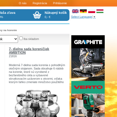
O nás
Registrácia
Prihlásenie
Vaša zľava
Nákupný košík
Select Language
▼
0%
0,- €
ky na korenie
Iba skladom
7- dielna sada koreničiek
AMBITION
21816
Moderná 7-dielna sada korenia s pohodlným
otočným stojanom. Sada obsahuje 6 nádob
na korenie, ktoré sú vyrobené z
bezfarebného skla a vybavené
skrutkovacím uzáverom s otvormi, vďaka
ktorým ľahko zmeriate množstvo použitého
korenia. Sklenená nádoba zaručuje
hygienické skladovanie korenia, takže
nádoby je možné plniť nielen soľou a
korením.
Sada je zabalená v farebnej kartónovej
krabici.