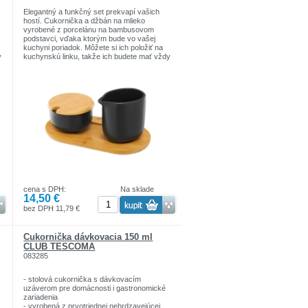
Elegantný a funkčný set prekvapí vašich
hostí. Cukornička a džbán na mlieko
vyrobené z porcelánu na bambusovom
podstavci, vďaka ktorým bude vo vašej
kuchyni poriadok. Môžete si ich položiť na
y
kuchynskú linku, takže ich budete mať vždy
po ruke v prípade nečakaných hostí.
Vyrobené z porcelánu a bambusového
dreva, odolné voči vlhkosti
Dobrý nápad na darček
cena s DPH:
Na sklade
14,50 €
bez DPH 11,79 €
a
Cukornička dávkovacia 150 ml
CLUB TESCOMA
083285
- stolová cukornička s dávkovacím
uzáverom pre domácnosti i gastronomické
zariadenia
- vyrobená z prvotriednej nehrdzavejúcej