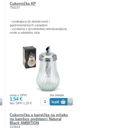
Cukornička KP
750237
- vynikajúca do domácností i
gastronomických zariadení
- vyrobená z prvotriednej nehrdzavejúcej
ocele a odolného skla
cena s DPH:
Na sklade
1,54 €
bez DPH 1,25 €
Cukornička a kanvička na mlieko
na bambus podstavci Natural
Black AMBITION
223919