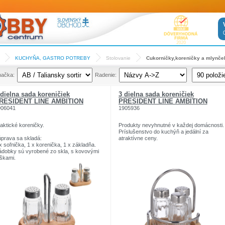
KUCHYŇA, GASTRO POTREBY
Stolovanie
Cukorničky,koreničky a mlynče
načka:
Radenie:
 dielna sada koreničiek
3 dielna sada koreničiek
RESIDENT LINE AMBITION
PRESIDENT LINE AMBITION
906041
1905936
aktické koreničky.
Produkty nevyhnutné v každej domácnosti.
Príslušenstvo do kuchýň a jedální za
prava sa skladá:
atraktívne ceny.
x soľnička, 1 x korenička, 1 x základňa.
dobky sú vyrobené zo skla, s kovovými
škami.