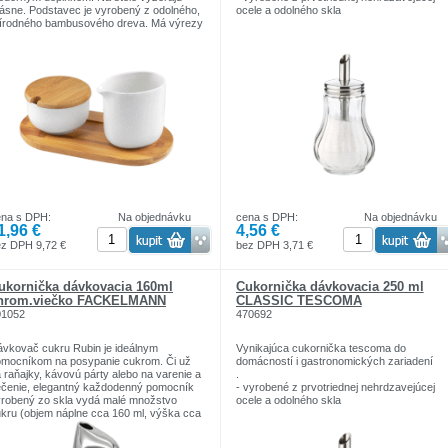
ásne. Podstavec je vyrobený z odolného,
ocele a odolného skla
írodného bambusového dreva. Má výrezy
 umiestnenie cukurničky a kanvičky, pre
hké prenášanie. Cukornička a kanvička
 vyrobené z kvalitného porcelánu. Sada je
balená v elegantnej krabičke a je dobrým
pom na darček.
da sa skladá:
x porcelánová cukornička s bambusovým
iečkom
x porcelánová kanvička na mlieko
 x bambusový podstavec
ena s DPH:
Na objednávku
cena s DPH:
Na objednávku
1,96 €
4,56 €
z DPH 9,72 €
bez DPH 3,71 €
ukornička dávkovacia 160ml
Cukornička dávkovacia 250 ml
hrom.viečko FACKELMANN
CLASSIC TESCOMA
01052
470692
vkovač cukru Rubin je ideálnym
Vynikajúca cukornička tescoma do
mocníkom na posypanie cukrom. Či už
domácností i gastronomických zariadení
 raňajky, kávovú párty alebo na varenie a
.
čenie, elegantný každodenný pomocník
- vyrobené z prvotriednej nehrdzavejúcej
robený zo skla vydá malé množstvo
ocele a odolného skla
kru (objem náplne cca 160 ml, výška cca
 cm). Kombinácia skleneného tela a
skrutkovateľného, ​​pochrómovaného veka