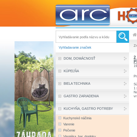
Z
Vyhľadavanie značiek
2
DOM, DOMÁCNOSŤ
P
1
KÚPEĽŇA
Pr
BIELA TECHNIKA
Sú
1 
Ná
GASTRO ZARIADENIA
vr
KUCHYŇA, GASTRO POTREBY
Kuchynské náčinia
Varenie
Pečenie
Vinotéka, bar, doplnky