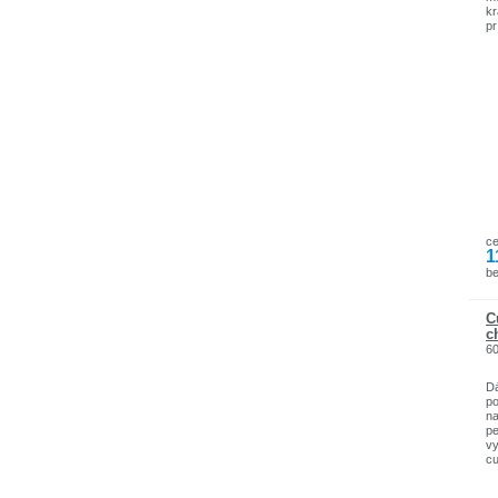
kr
pr
na
ľa
sú
za
ti
Sa
1 
v
1 
1
c
1
be
C
c
6
Dá
po
na
pe
vy
cu
13
na