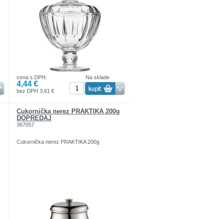
vďaka čomu majú jedinečný charakter.
Výrobok je balený vo farebnej, kartónovej
krabičke.
cena s DPH:
Na sklade
4,44 €
bez DPH 3,61 €
Cukornička nerez PRAKTIKA 200g
DOPREDAJ
367057
Cukornička nerez PRAKTIKA 200g