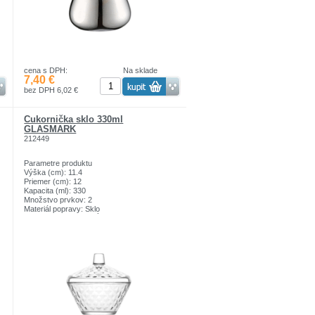
cena s DPH:
Na sklade
7,40 €
bez DPH 6,02 €
Cukornička sklo 330ml
GLASMARK
212449
Parametre produktu
Výška (cm): 11.4
Priemer (cm): 12
Kapacita (ml): 330
Množstvo prvkov: 2
Materiál popravy: Sklo
Do umývačky riadu: Áno
Najdôležitejšie vlastnosti:
sklo s vysokým leskom a priehľadnosťou
vysoké úžitkové a funkčné hodnoty
Ideálne pre domáce, stravovacie a hotelové
zariadenia
klasický tvar a univerzálny štýl
r
vhodné do umývačky riadu
vynikajúci pomer ceny a kvality!
KONTEJNER S KRYTÍM, objem 330 ml,