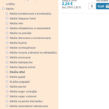
cena s DPH:
Na sklade
2,24 €
a tašky
bez DPH 1,82 €
Kliešte
Kliešte kombinované a kombinačky
Kliešte štiepacie čelné
Kliešte mini
Kliešte inštalatérske a nastavitelné
Kliešte na potrubie
Kliešte dierovacie a revolverovacie
Kliešte fixačné
Kliešte rýchloupínacie
Kliešte rezacie a lámacie na obkladačky
Kliešte armovacie
Kliešte klampiarske
Kliešte štipacie bočné
Kliešte dlhé
Kliešte gulaté
KLiešte polgulaté
Kliešte ploché
Kliešte seger vonkajšie
Kliešte seger vnútorné
Kliešte na jemnú mechaniku
Kliešte automatické odizolovacie