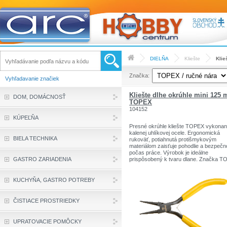
DIELŇA
Kliešte
Klie
Značka:
Vyhľadavanie značiek
Kliešte dlhe okrúhle mini 125
DOM, DOMÁCNOSŤ
TOPEX
104152
KÚPEĽŇA
Presné okrúhle kliešte TOPEX vykonan
kalenej uhlíkovej ocele. Ergonomická
BIELA TECHNIKA
rukoväť, potiahnutá protišmykovým
materiálom zaisťuje pohodlie a bezpečn
počas práce. Výrobok je ideálne
GASTRO ZARIADENIA
prispôsobený k tvaru dlane. Značka 
je určená pre domácich kutilov.Sortimen
značiek TOPEX zahŕňa náradie a dopl
pre domácnosť a garáže. Výrobky sú
KUCHYŇA, GASTRO POTREBY
pevnej kvality.
Značka TOPEX je jednou z najznámejš
značiek ručného náradia v Poľsku.
ČISTIACE PROSTRIEDKY
UPRATOVACIE POMÔCKY