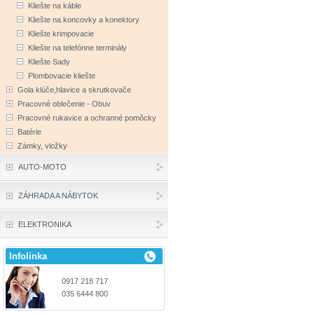
Kliešte na káble
Kliešte na koncovky a konektory
Kliešte krimpovacie
Kliešte na telefónne terminály
Kliešte Sady
Plombovacie kliešte
Gola klúče,hlavice a skrutkovače
Pracovné oblečenie - Obuv
Pracovné rukavice a ochranné pomôcky
Batérie
Zámky, vložky
AUTO-MOTO
ZÁHRADA A NÁBYTOK
ELEKTRONIKA
Infolinka
0917 218 717
035 6444 800