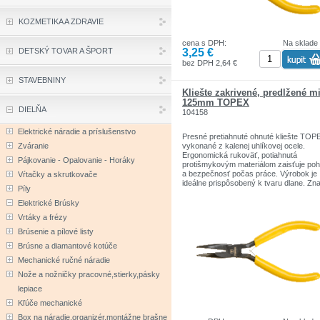
KOZMETIKA A ZDRAVIE
cena s DPH:
Na sklade
3,25 €
DETSKÝ TOVAR A ŠPORT
bez DPH 2,64 €
STAVEBNINY
Kliešte zakrivené, predĺžené m
125mm TOPEX
DIELŇA
104158
Elektrické náradie a príslušenstvo
Presné pretiahnuté ohnuté kliešte TOP
Zváranie
vykonané z kalenej uhlíkovej ocele.
Ergonomická rukoväť, potiahnutá
Pájkovanie - Opalovanie - Horáky
protišmykovým materiálom zaisťuje poh
a bezpečnosť počas práce. Výrobok je
Vŕtačky a skrutkovače
ideálne prispôsobený k tvaru dlane. Zn
Píly
TOPEX je určená pre domácich
kutilov.Sortiment značiek TOPEX zahŕň
Elektrické Brúsky
náradie a doplnky pre domácnosť a gar
Vrtáky a frézy
Výrobky sú pevnej kvality.
Značka TOPEX je jednou z najznámejš
Brúsenie a pílové listy
značiek ručného náradia v Poľsku.
Brúsne a diamantové kotúče
Mechanické ručné náradie
Nože a nožničky pracovné,stierky,pásky
lepiace
Kľúče mechanické
Box na náradie,organizér,montážne brašne