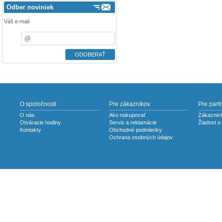
Odber noviniek
Váš e-mail
O spoločnosti
Pre zákazníkov
Pre part
O nás
Ako nakupovať
Zákaznick
Otváracie hodiny
Servis a reklamácie
Žiadost o
Kontakty
Obchodné podmienky
Ochrana osobných údajov