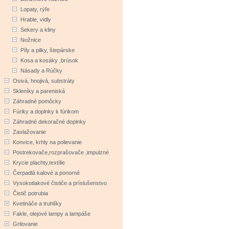
Lopaty, rýľe
Hrable, vidly
Sekery a kliny
Nožnice
Píly a pilky, štepárske
Kosa a kosáky ,brúsok
Násady a Rúčky
Osivá, hnojivá, substráty
Skleníky a pareniská
Záhradné pomôcky
Fúriky a doplnky k fúrikom
Záhradné dekoračné doplnky
Zavlažovanie
Konvice, krhly na polievanie
Postrekovače,rozprašovače ,impulzné
Krycie plachty,textílie
Čerpadlá kalové a ponorné
Vysokotlakové čističe a príslušenstvo
Čistič potrubia
Kvetináče a truhlíky
Fakle, olejové lampy a lampáše
Grilovanie