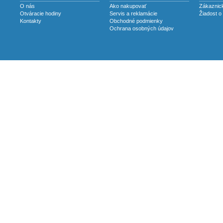
O nás
Ako nakupovať
Zákaznick
Otváracie hodiny
Servis a reklamácie
Žiadost o
Kontakty
Obchodné podmienky
Ochrana osobných údajov