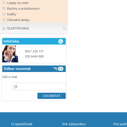
Lopaty na sneh
Bazény a príslušenstvo
Kotlíky
Záhradné lampy
ELEKTRONIKA
Infolinka
0917 218 717
035 6444 800
Odber noviniek
Váš e-mail
O spoločnosti
Pre zákazníkov
Pre part