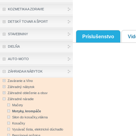
KOZMETIKA A ZDRAVIE
DETSKÝ TOVAR A ŠPORT
STAVEBNINY
Príslušenstvo
Vid
DIELŇA
AUTO-MOTO
ZÁHRADA A NÁBYTOK
Zaváranie a Víno
Záhradný nábytok
Záhradné oblečenie a obuv
Záhradné náradie
Mačety
Motyky, krompáče
Silon do kosačky,vlákna
Kosačky
Vysávač lístia, elektrické dúchadlo
Benzínové nožnice